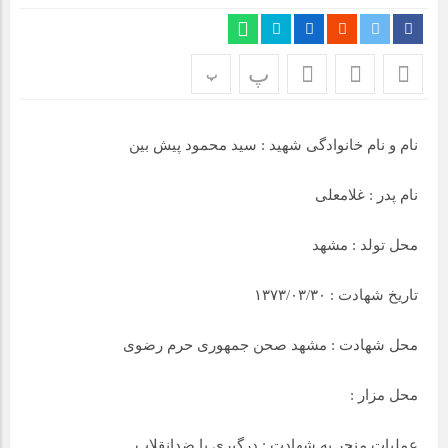
مراسم بزرگداشت سالروز آزادسازی خرمشهر در شرکت پارس خودرو
برگزار شد
پ
پ
مراسم گرامیداشت سالروز آزادسازی خرمشهر در نمازخانه فاطمیه
مگاموتور
نام و نام خانوادگی شهید : سید محمود پیش بین
تیم شهدای مگاموتور در بزرگترین مسابقات گل کوچک جهان شرکت
کرد
نام پدر : غلامعلی
محل تولد : مشهد
تاریخ شهادت : ۱۳۷۳/۰۳/۳۰
محل شهادت : مشهد صحن جمهوری حرم رضوی
محل مزار :
عملیات منجر به شهادت : درگیری با ضدانقلاب