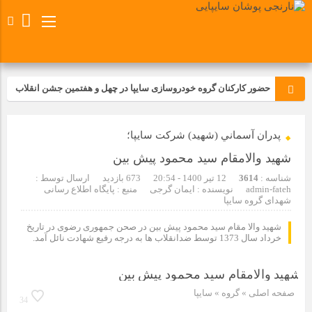
حضور کارکنان گروه خودروسازی سایپا در چهل و هفتمین جشن انقلاب
تجدید بیعت کارکنان شرکت پارس خودرو با آرمان های رهبر کبیر و فقید
پدران آسماني (شهيد) شركت سايپا؛
انقلاب اسلامی ایران
شهید والامقام سید محمود پیش بین
مسابقات ورزشی در مگاموتوربا استقبال کارکنان برگزار شد
شناسه :
3614
12 تیر 1400 - 20:54
673 بازدید
ارسال توسط :
admin-fateh
نویسنده : ایمان گرجی
منبع : پایگاه اطلاع رسانی
شهدای گروه سایپا
مراسم عزاداری و ذکرمصیبت سالروز شهادت امام محمدتقی(ع) در
شرکت زامیاد
شهید والا مقام سید محمود پیش بین در صحن جمهوری رضوی در تاریخ
خرداد سال 1373 توسط ضدانقلاب ها به درجه رفیع شهادت نائل آمد.
تجربه‌ای میدانی از صنعت برای دانش‌آموزان فنی‌وحرفه‌ای؛ بازدید
دانش‌آموزان از خطوط تولید مگاموتور
صفحه اصلی
» گروه »
سایپا
34