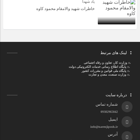
یاد شهدا
خاطرات شهید والامقام محمود کاوه‌
لینک های مرتبط
.::
وزارت کار، تعاون و رفاه اجتماعی
.::
پایگاه اطلاع رسانی خدمات الکترونیکی دولت
.::
پایگاه ملی قوانین و مقررات کشور
.:: وزارت صنعت، معدن و تجارت
درباره سایت
شماره تماس
09382965042
ایمیل
info@narenjiposh.ir
آدرس