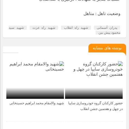
وضعیت تاهل : متاهل
پدران آسمانی
شهید راه انقلاب
شهید راه عزت
شهید سید
محمود پیش بین
نوشته های مشابه
حضور کارکنان گروه خودروسازی سایپا
شهید والامقام محمد ابراهیم حسینخانی
5 ماه قبل
4 سال قبل
در چهل و هفتمین جشن انقلاب