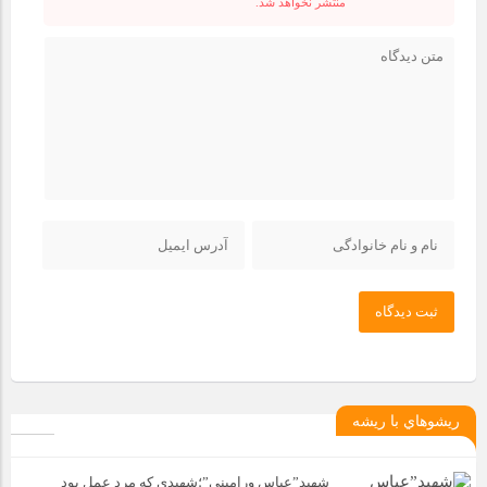
منتشر نخواهد شد.
ثبت دیدگاه
ريشوهاي با ريشه
شهید”عباس ورامینی”؛شهیدی که مرد عمل بود