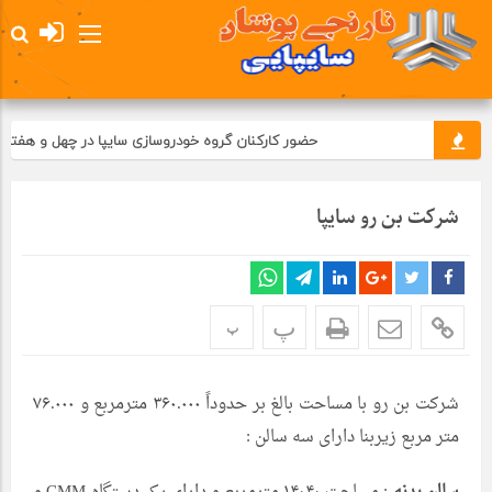
حضور کارکنان گروه خودروسازی سایپا در چهل و هفتمی
شرکت بن رو سایپا
پ
پ
شرکت بن رو با مساحت بالغ بر حدوداً ۳۶۰.۰۰۰ مترمربع و ۷۶.۰۰۰
متر مربع زیربنا دارای سه سالن :