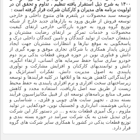
۱۴۰۰ به شرح ذیل استقرار یافته تنظیم ، تداوم و تحقق آن در
اولویت برنامه های مدیران و کارکنان شرکت قرار گرفته است :
توسعه سبد محصولات در پلتفرم‌ های متنوع داخلی و خارجی
توسعه فروش از طریق ورود به بازارهای جدید خارج از شبکه
توزیع گروه ورود به حوزه بازرگانی خارجی ارتقای کیفیت
محصولات و خدمات تمرکز بر ارتقای رضایت مشتریان و
ذینفعان حمایت از تولید کنندگان و تامین کنندگان داخلی درک و
پاسخگویی به موقع نیازها و انتظارات مشتریان جهت ایجاد
ارزش پایدار همکاری با شرکای تجاری موفق و بهره گیری از
دانش و فناوری نوین در حوزه فروش قطعات یدکی برند دوم
خودرو سازی سایپا حفظ سرمایه های انسانی، ارتقاء انگیزه،
دانش و توانمندی­های کارکنان و افزایش مشارکت و نوآوری
پایبندی به اصول مدیریت دانش، تفکرات استراتژیک و
فرآیندگرائی کاهش هزینه­ ها و اتلافها در کلیه فرآیندها و توسعه
زیرساختهای سخت افزاری و نرم افزاری پایبندی به حفظ محیط
زیست از طریق سه اصل بازیافت، استفاده مجدد و کاهش
مصرف منابع برنامه‌های توسعه ای از قبیل مکانیزاسیون فرآیند
بسته بندی ، تجهیز سایت های چوبی و فلزی، ، شناسایی و
ردیابی هوشمند، انبارداری و لجستیک نوین، خودکفایی در تولید
ملزوم ، رنگ آمیزی قطعات بدنه و … در دستور کار این شرکت
برای تبدیل شدن به یک شرکت سرآمد در حوزه بسته بندی و
توزیع قطعات یدکی در کشور با همکاری سایر شرکت های گروه
قرار دارد.