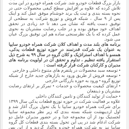
مراسم بزرگداشت سالروز آزادسازی خرمشهر در شرکت پارس خودرو
بازار بزرگ قطعات خودرو شد. شرکت همراه خودرو در این مدت
برگزار شد
تلاش کرده که علاوه بر افزایش سطح کیفی محصولات حتی در
نحوه بسته بندی و ثبت یک برند خوشنام موفق عمل کند و اینک
پس از ۹ سال ، شبکه فروش و توزیع شرکت به سطحی از
توفیق دست یافته که نشان می دهد تا حد زیادی در تحقق
مراسم گرامیداشت سالروز آزادسازی خرمشهر در نمازخانه فاطمیه
اهداف خود موفق بوده و در جلب رضایت مشتریان به نحوی
مگاموتور
عمل کرده که با یک نظرسنجی ساده هم این توفیق بزرگ عیان
می شود.
برنامه های بلند مدت و اهداف کلان شرکت همراه خودرو سایپا
تیم شهدای مگاموتور در بزرگترین مسابقات گل کوچک جهان شرکت
به عنوان یک شرکت قدرتمند در حوزه توزیع قطعات یدکی،
کرد
همسو با اهداف استراتژیک و کلان گروه در سال ۹۹ به شرح ذیل
استقرار یافته تنظیم ، تداوم و تحقق آن در اولویت برنامه های
مدیران و کارکنان شرکت قرار گرفته است :
• توسعه سبد محصولات در پلتفرم‌ های متنوع داخلی و خارجی
• توسعه فروش از طریق ورود به بازارهای جدید خارج از شبکه
توزیع گروه • ورود به حوزه بازرگانی خارجی
• ارتقای کیفیت محصولات و خدمات • تمرکز بر ارتقای رضایت
مشتریان و ذینفعان
• حمایت از تولید کنندگان و تامین کنندگان داخلی
علاوه بر فعالیت شرکت در حوزه توزیع قطعات یدکی سال ۱۳۹۹
برای شرکت همراه خودرو سایپا با یک تحول بزرگ آغاز شد و
اول اردیبهشت شبکه بسته بندی که زیر نظر مجموعه سایپا
لجستیک بود از آن مجموعه جدا و در حضور مدیران عامل دو
شرکت ادغام شد در پی این تحول بسته بندی قطعات کل گروه
سایپا نیز به شرکت همراه خودرو واگذار گردید و از این پس