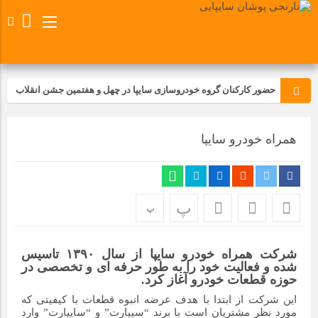
حضور کارکنان گروه خودروسازی سایپا در چهل و هفتمین جشن انقلاب
تجدید بیعت کارکنان شرکت پارس خودرو با آرمان های رهبر کبیر و فقید
همراه خودرو سایپا
انقلاب اسلامی ایران
مسابقات ورزشی در مگاموتوربا استقبال کارکنان برگزار شد
پ
پ
مراسم عزاداری و ذکرمصیبت سالروز شهادت امام محمدتقی(ع) در
شرکت زامیاد
شرکت همراه خودرو سایپا از سال ۱۳۹۰ تاسیس
شده و فعالیت خود را به طور حرفه ای و تخصصی در
تجربه‌ای میدانی از صنعت برای دانش‌آموزان فنی‌وحرفه‌ای؛ بازدید
حوزه قطعات خودرو آغاز کرد.
دانش‌آموزان از خطوط تولید مگاموتور
این شرکت از ابتدا با هدف عرضه انبوه قطعات با کیفیتی که
مورد نظر مشتریان است با برند “سیپارت” و “سایپارت” وارد