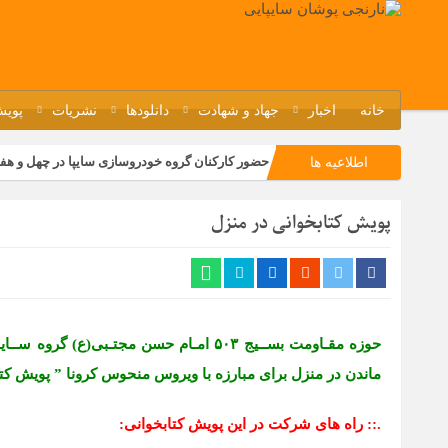
خانه
اخبار
جهاد و شهادت
دانلودها
نشریات
پویش
حضور کارکنان گروه خودروسازی سایپا در چهل و هف
اطلاعیه ها
مسابقات ورزشی در مگاموتوربا استقبال کارکنان بر
پویش کتابخوانی در منزل
تجربه‌ای میدانی از صنعت برای دانش‌آموزان فنی‌وح
مراسم گرامیداشت سالروز آزادسازی خرمشهر در نم
ماندن در منزل برای مبارزه با ویروس منحوس کرونا ” پویش کتاب
.:: راه های شرکت در این پویش کتابخوانی: