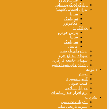
فنرسازی زر
ایثارگران گروه سایپا
پدران آسمانی(شهید)
سایپا
سایپایدک
مگاموتور
جهادگران
پارس خودرو
سایپا
سایپایدک
مالیبل
ریشوهای با ریشه
شهدای مدافع حرم
شهدای جامعه کارگری
یادمان های شهدا کشور
دانلودها
پوستر
کلیپ تصویری
کلیپ صوتی
موبایل اسلامی
نرم افزار چند رسانه ای
نشریات
نشریات تخصصی
نشریه نارنجی سایپا