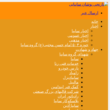
ارسال خبر
خانه
اخبار
اخبار سایپا
اخبار عمومی
اخبار مذهبی
حوزه ۵۰۳ امام حسن مجتبی(ع) گروه سایپا
جهاد و شهادت
شهدای گروه سایپا
سایپا
خدمات فنی رنا
پارس خودرو
زامیاد
سایپادیزل
مالیبل
کمک فنر ایندامین
شرکت قالبهای بزرگ صنعتی
رادیاتور ایران
پلاسکوکار سایپا
سایپا آذین