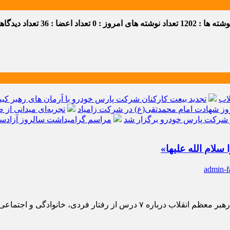
ه ها : 1202
تعداد نوشته های امروز : 0
تعداد اعضا : 36
تعداد دیدگاهها 
اب
تجدید بیعت کارکنان شرکت پارس خودرو با آرمان های رهبر کبیر 
ز شهادت امام محمدتقی(ع) در شرکت زامیاد
تجربه‌ای میدانی از 
شرکت پارس خودرو برگزار شد
مراسم گرامیداشت سالروز آزادسا
admin-f
انوادگی و اجتماعی حضرت زهرا(س) منتشر شد.