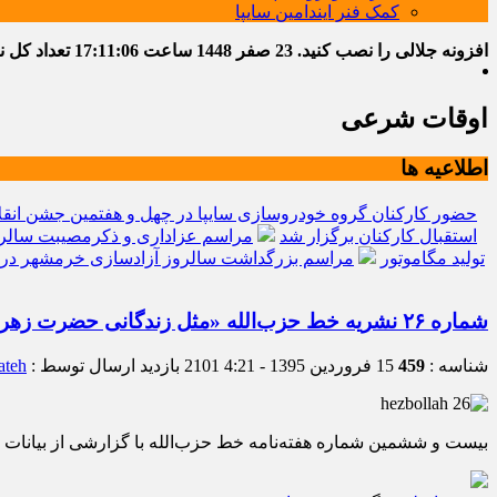
کمک فنر ایندامین سایپا
افزونه جلالی را نصب کنید.
23 صفر 1448
ساعت
17:11:07
تعداد کل نوشت
اوقات شرعی
اطلاعیه ها
حضور کارکنان گروه خودروسازی سایپا در چهل و هفتمین جشن انقل
استقبال کارکنان برگزار شد
مراسم عزاداری و ذکرمصیبت سالرو
تولید مگاموتور
مراسم بزرگداشت سالروز آزادسازی خرمشهر در 
شماره ۲۶ نشریه خط حزب‌الله «مثل زندگانی حضرت زهرا سلام الله علیها»
شناسه :
459
15 فروردین 1395 - 4:21
2101 بازدید
ارسال توسط :
ateh
بیست و ششمین شماره هفته‌نامه خط حزب‌الله با گزارشی از بیانات رهبر معظم انقلاب درباره ۷ درس از رفتار فردی، خ