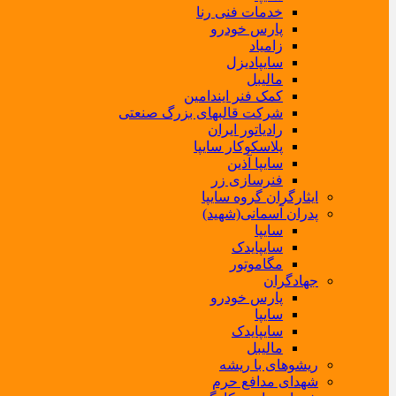
خدمات فنی رنا
پارس خودرو
زامیاد
سایپادیزل
مالیبل
کمک فنر ایندامین
شرکت قالبهای بزرگ صنعتی
رادیاتور ایران
پلاسکوکار سایپا
سایپا آذین
فنرسازی زر
ایثارگران گروه سایپا
پدران آسمانی(شهید)
سایپا
سایپایدک
مگاموتور
جهادگران
پارس خودرو
سایپا
سایپایدک
مالیبل
ریشوهای با ریشه
شهدای مدافع حرم