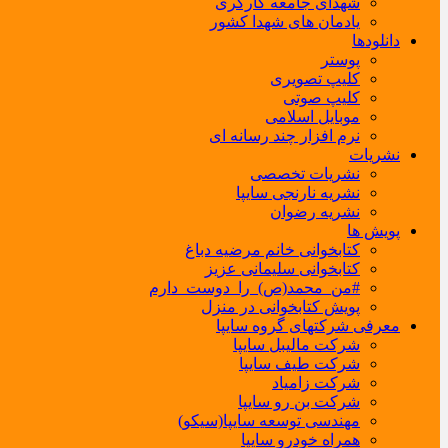
شهدای جامعه کارگری
یادمان های شهدا کشور
دانلودها
پوستر
کلیپ تصویری
کلیپ صوتی
موبایل اسلامی
نرم افزار چند رسانه ای
نشریات
نشریات تخصصی
نشریه نارنجی سایپا
نشریه رضوان
پویش ها
کتابخوانی خانم مرضیه دباغ
کتابخوانی سلیمانی عزیز
#من_محمد(ص)_را_دوست_دارم
پویش کتابخوانی در منزل
معرفی شرکتهای گروه سایپا
شرکت مالیبل سایپا
شرکت طیف سایپا
شرکت زامیاد
شرکت بن رو سایپا
مهندسی توسعه سایپا(سیکو)
همراه خودرو سایپا