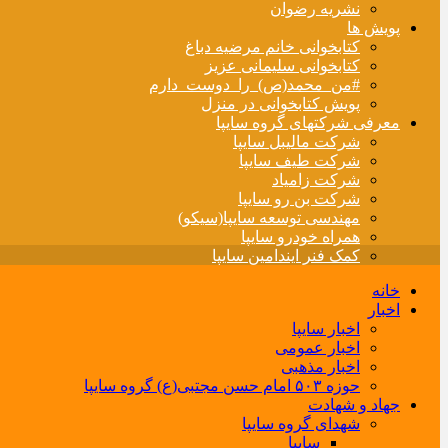
نشریه رضوان
پویش ها
کتابخوانی خانم مرضیه دباغ
کتابخوانی سلیمانی عزیز
#من_محمد(ص)_را_دوست_دارم
پویش کتابخوانی در منزل
معرفی شرکتهای گروه سایپا
شرکت مالیبل سایپا
شرکت طیف سایپا
شرکت زامیاد
شرکت بن رو سایپا
مهندسی توسعه سایپا(سیکو)
همراه خودرو سایپا
کمک فنر ایندامین سایپا
خانه
اخبار
اخبار سایپا
اخبار عمومی
اخبار مذهبی
حوزه ۵۰۳ امام حسن مجتبی(ع) گروه سایپا
جهاد و شهادت
شهدای گروه سایپا
سایپا