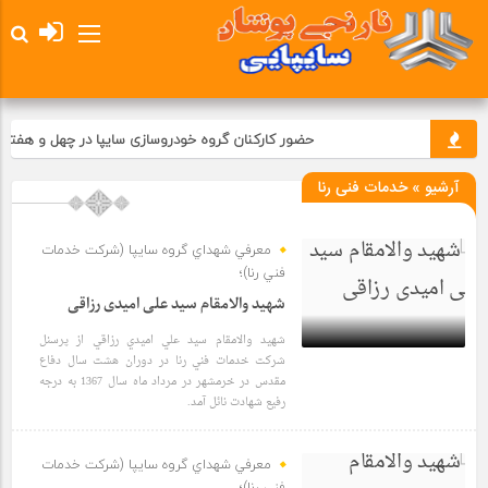
حضور کارکنان گروه خودروسازی سایپا در چهل و هفتمی
آرشیو » خدمات فنی رنا
معرفي شهداي گروه سايپا (شركت خدمات
فني رنا)؛
شهید والامقام سید علی امیدی رزاقی
شهيد والامقام سيد علي اميدي رزاقي از پرسنل
شركت خدمات فني رنا در دوران هشت سال دفاع
مقدس در خرمشهر در مرداد ماه سال 1367 به درجه
6 سال قبل
رفيع شهادت نائل آمد.
معرفي شهداي گروه سايپا (شركت خدمات
فني رنا)؛