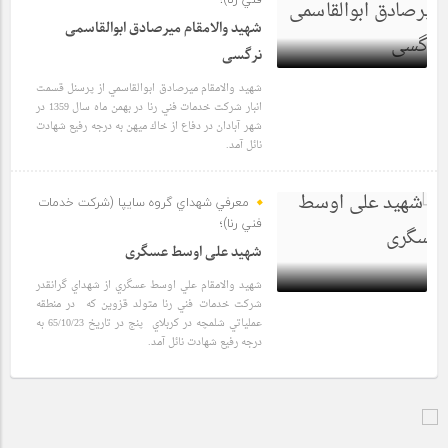
شهید والامقام میرصادق ابوالقاسمی
نرگسی
شهيد والامقام ميرصادق ابوالقاسمي از پرسنل قسمت
6 سال قبل
انبار شركت خدمات فني رنا در بهمن ماه سال 1359 در
شهر آبادان در دفاع از خاك ميهن به درجه رفيع شهادت
نائل آمد.
معرفي شهداي گروه سايپا (شركت خدمات
فني رنا)؛
شهید علی اوسط عسگری
شهيد والامقام علي اوسط عسگري از شهداي گرانقدر
شركت خدمات فني رنا متولد قزوين كه در منطقه
عملياتي شلمچه در كربلاي پنج در تاريخ 65/10/23 به
6 سال قبل
درجه رفيع شهادت نائل آمد.