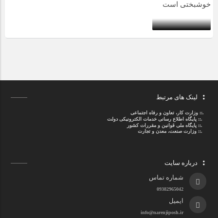
لینک های مرتبط
.::
وزارت کار، تعاون و رفاه اجتماعی
.::
پایگاه اطلاع رسانی خدمات الکترونیکی دولت
.::
پایگاه ملی قوانین و مقررات کشور
.:: وزارت صنعت، معدن و تجارت
درباره سایت
شماره تماس
09382965042
ایمیل
info@narenjiposh.ir