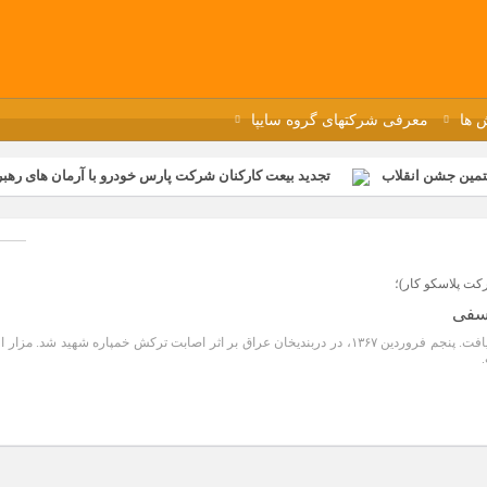
 ها
معرفی شرکتهای گروه سایپا
تمین جشن انقلاب
تجدید بیعت کارکنان شرکت پارس خودرو با آرمان های رهبر 
گزار شد
مراسم عزاداری و ذکرمصیبت سالروز شهادت امام محمدتقی(ع) در 
رفه‌ای؛ بازدید دانش‌آموزان از خطوط تولید مگاموتور
مراسم بزرگداشت سالر
ازخانه فاطمیه مگاموتور
تیم شهدای مگاموتور در بزرگترین مسابقات گل ک
كت پلاسكو كار)؛
وسفی
به عنوان بسیجی در جبهه حضور یافت. پنجم فروردین ۱۳۶۷، در دربندیخان عراق بر اثر اصابت ترکش خمپاره شهید شد. مزار ا