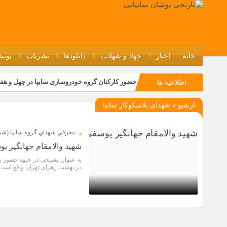
خانه
اخبار
جهاد و شهادت
دانلودها
نشریات
پویش
حضور کارکنان گروه خودروسازی سایپا در چهل و هف
اطلاعیه ها
مسابقات ورزشی در مگاموتوربا استقبال کارکنان بر
آرشیو » شهدای پلاسکوکار سایپا
تجربه‌ای میدانی از صنعت برای دانش‌آموزان فنی‌وح
مراسم گرامیداشت سالروز آزادسازی خرمشهر در نم
معرفي شهداي گروه سايپا (شر
شهید والامقام جهانگیر ی
در بهشت زهرای تهران واقع است.
5 سال قبل