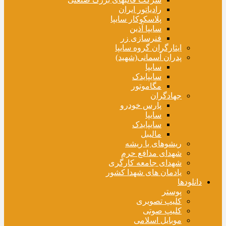
رادیاتور ایران
پلاسکوکار سایپا
سایپا آذین
فنرسازی زر
ایثارگران گروه سایپا
پدران آسمانی(شهید)
سایپا
سایپایدک
مگاموتور
جهادگران
پارس خودرو
سایپا
سایپایدک
مالیبل
ریشوهای با ریشه
شهدای مدافع حرم
شهدای جامعه کارگری
یادمان های شهدا کشور
دانلودها
پوستر
کلیپ تصویری
کلیپ صوتی
موبایل اسلامی