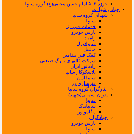
حوزه ۵۰۳ امام حسن مجتبی(ع) گروه سایپا
جهاد و شهادت
شهدای گروه سایپا
سایپا
خدمات فنی رنا
پارس خودرو
زامیاد
سایپادیزل
مالیبل
کمک فنر ایندامین
شرکت قالبهای بزرگ صنعتی
رادیاتور ایران
پلاسکوکار سایپا
سایپا آذین
فنرسازی زر
ایثارگران گروه سایپا
پدران آسمانی(شهید)
سایپا
سایپایدک
مگاموتور
جهادگران
پارس خودرو
سایپا