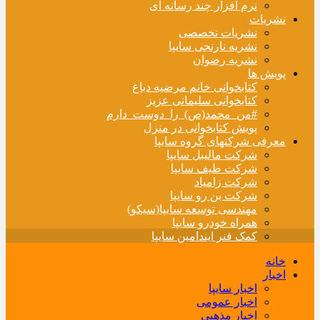
نرم افزار چند رسانه ای
نشریات
نشریات تخصصی
نشریه نارنجی سایپا
نشریه رضوان
پویش ها
کتابخوانی خانم مرضیه دباغ
کتابخوانی سلیمانی عزیز
#من_محمد(ص)_را_دوست_دارم
پویش کتابخوانی در منزل
معرفی شرکتهای گروه سایپا
شرکت مالیبل سایپا
شرکت طیف سایپا
شرکت زامیاد
شرکت بن رو سایپا
مهندسی توسعه سایپا(سیکو)
همراه خودرو سایپا
کمک فنر ایندامین سایپا
خانه
اخبار
اخبار سایپا
اخبار عمومی
اخبار مذهبی