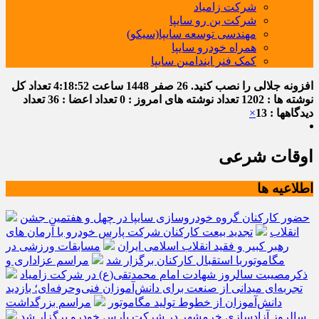
شرکت زامیاد
شرکت بن رو سایپا
مهندسی توسعه سایپا(سیکو)
همراه خودرو سایپا
کمک فنر ایندامین سایپا
افزونه جلالی را نصب کنید.
26 صفر 1448
ساعت
4:18:52
تعداد کل
نوشته ها : 1202
تعداد نوشته های امروز : 0
تعداد اعضا : 36
تعداد
دیدگاهها : 13
×
اوقات شرعی
اطلاعیه ها
حضور کارکنان گروه خودروسازی سایپا در چهل و هفتمین جشن
انقلاب
تجدید بیعت کارکنان شرکت پارس خودرو با آرمان های
رهبر کبیر و فقید انقلاب اسلامی ایران
مسابقات ورزشی در
مگاموتوربا استقبال کارکنان برگزار شد
مراسم عزاداری و
ذکرمصیبت سالروز شهادت امام محمدتقی(ع) در شرکت زامیاد
تجربه‌ای میدانی از صنعت برای دانش‌آموزان فنی‌وحرفه‌ای؛ بازدید
دانش‌آموزان از خطوط تولید مگاموتور
مراسم بزرگداشت
سالروز آزادسازی خرمشهر در شرکت پارس خودرو برگزار شد