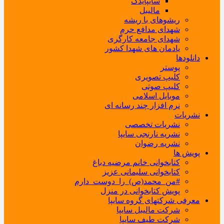
سایپایدک
مالیبل
ریشوهای با ریشه
شهدای مدافع حرم
شهدای جامعه کارگری
یادمان های شهدا کشور
دانلودها
پوستر
کلیپ تصویری
کلیپ صوتی
موبایل اسلامی
نرم افزار چند رسانه ای
نشریات
نشریات تخصصی
نشریه نارنجی سایپا
نشریه رضوان
پویش ها
کتابخوانی خانم مرضیه دباغ
کتابخوانی سلیمانی عزیز
#من_محمد(ص)_را_دوست_دارم
پویش کتابخوانی در منزل
معرفی شرکتهای گروه سایپا
شرکت مالیبل سایپا
شرکت طیف سایپا