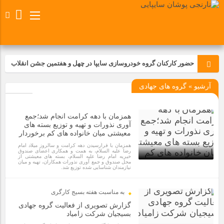
حضور کارکنان گروه خودروسازی سایپا در چهل و هفتمین جشن انقلاب
آرشیو » گروه های جهادی
تجدید بیعت کارکنان شرکت پارس خودرو با آرمان های رهبر کبیر و فقید
انقلاب اسلامی ایران
همزمان با دهه کرامت انجام شد؛جمع
مسابقات ورزشی در مگاموتوربا استقبال کارکنان برگزار شد
آوری نذورات و تهیه و توزیع بسته های
معیشتی میان خانواده های کم برخوردار
همزمان با فرارسیدن دهه کرامت و سالروز میلاد امام
مراسم عزاداری و ذکرمصیبت سالروز شهادت امام محمدتقی(ع) در
رضا علیه السلام، به همت و همکاری اعضای صندوق
خیریه امام رضا علیه السلام، بسته های معیشتی از
شرکت زامیاد
محل صندوق و جمع آوری نذورات همکاران، تهیه و میان
نیازمندان شناسایی شده توزیع شد.
1 سال قبل
تجربه‌ای میدانی از صنعت برای دانش‌آموزان فنی‌وحرفه‌ای؛ بازدید
به مناسبت هفته بسیج کارگری
دانش‌آموزان از خطوط تولید مگاموتور
گزارش تصویری از فعالیت گروه جهادی
بسیجیان شرکت زامیاد