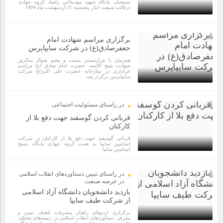
مراسم بزرگداشت سالروز آزادسازی خرمشهر در شرکت پارس خودرو
بسیجیان پایگاه شهید مهدیخانی زامیاد گروه جهادی
درقالب شیفت ایثار پنجشنبه 11 اردیبهشت ماه 1404
برگزار شد
1 سال قبل
برگزاری مراسم شهادت امام
مراسم گرامیداشت سالروز آزادسازی خرمشهر در نمازخانه فاطمیه
جعفرصادق(ع) در شرکت سایپاپرس
مگاموتور
همزمان با فرارسیدن بیست و پنجم شوال سالروز
شهادت شیخ الائمه، حضرت امام صادق (ع) مراسم
عزاداری در نمازخانه حضرت علی اکبر(ع) شرکت
سایپاپرس برگزار شد.
تیم شهدای مگاموتور در بزرگترین مسابقات گل کوچک جهان شرکت
کرد
1 سال قبل
در راستای مسئولیت اجتماعی
قربانی کردن گوسفند جهت دفع بلا از
کارکنان
قربانی گوسفند جهت دفع بلا از کارکنان در شرکت
ایندامین سایپا به همت گروه جهادی پایگاه بسیج
ایندامین سایپا
1 سال قبل
در راستای تبیین دستاوردهای انقلاب اسلامی
در عرصه صنعت
بازدید دانشجویان دانشگاه آزاد اسلامی
از شرکت طیف سایپا
برگزاری اردوهای راهیان پیشرفت باهدف تبیین و
معرفی دستاوردهای انقلاب اسلامی در زمینه‌های مختلف