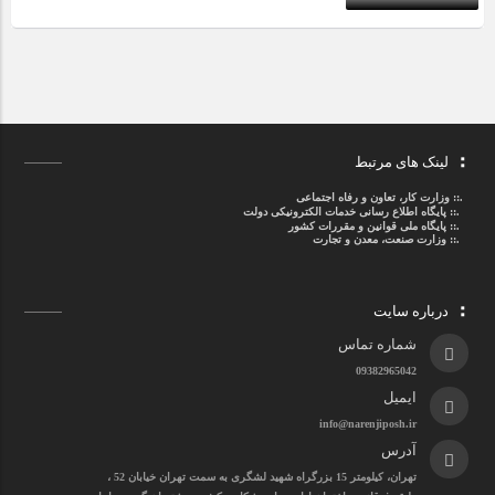
لینک های مرتبط
.::
وزارت کار، تعاون و رفاه اجتماعی
.::
پایگاه اطلاع رسانی خدمات الکترونیکی دولت
.::
پایگاه ملی قوانین و مقررات کشور
.:: وزارت صنعت، معدن و تجارت
درباره سایت
شماره تماس
09382965042
ایمیل
info@narenjiposh.ir
آدرس
تهران، کیلومتر 15 بزرگراه شهید لشگری به سمت تهران خیابان 52 ،