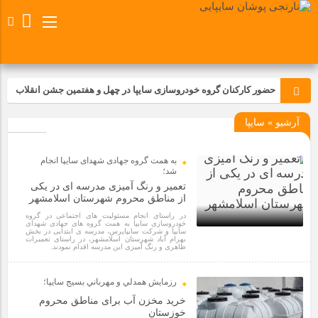
حضور کارکنان گروه خودروسازی سایپا در چهل و هفتمین جشن انقلاب
آرشیو » سایپا
تجدید بیعت کارکنان شرکت پارس خودرو با آرمان های رهبر کبیر و فقید
انقلاب اسلامی ایران
به همت گروه جهادی شهدای سایپا انجام
مسابقات ورزشی در مگاموتوربا استقبال کارکنان برگزار شد
شد؛
تعمیر و رنگ آمیزی مدرسه ای در یکی
از مناطق محروم شهرستان اسلامشهر
مراسم عزاداری و ذکرمصیبت سالروز شهادت امام محمدتقی(ع) در
در راستای انجام مسئولیت های اجتماعی در گروه
شرکت زامیاد
خودروسازی سایپا به همت گروه های جهادی شهدای
سایپا و شرکت سایپاپرس، مدرسه ی ابتدایی در بخش
بهرام آباد شهرستان اسلامشهر، در راستای تعمیرات
ظاهری و رنگ آمیزی این مدرسه اقدام نمودند.
1 سال قبل
تجربه‌ای میدانی از صنعت برای دانش‌آموزان فنی‌وحرفه‌ای؛ بازدید
دانش‌آموزان از خطوط تولید مگاموتور
رزمايش همدلي و مهرباني بسيج سايپا؛
خرید مخزن آب برای مناطق محروم
خوزستان