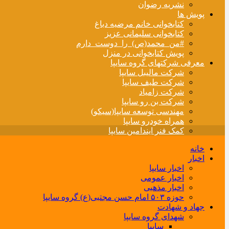
نشریه رضوان
پویش ها
کتابخوانی خانم مرضیه دباغ
کتابخوانی سلیمانی عزیز
#من_محمد(ص)_را_دوست_دارم
پویش کتابخوانی در منزل
معرفی شرکتهای گروه سایپا
شرکت مالیبل سایپا
شرکت طیف سایپا
شرکت زامیاد
شرکت بن رو سایپا
مهندسی توسعه سایپا(سیکو)
همراه خودرو سایپا
کمک فنر ایندامین سایپا
خانه
اخبار
اخبار سایپا
اخبار عمومی
اخبار مذهبی
حوزه ۵۰۳ امام حسن مجتبی(ع) گروه سایپا
جهاد و شهادت
شهدای گروه سایپا
سایپا