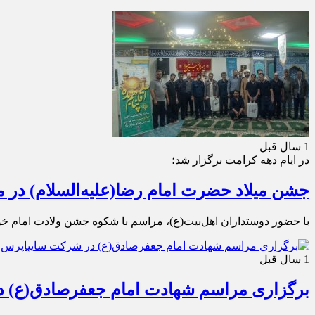
1 سال قبل
در ایام دهه کرامت برگزار شد؛
جشن میلاد حضرت امام رضا(علیه‌السلام) در مال
با حضور دوستداران اهل‌بیت(ع)، مراسم با شکوه جشن ولادت امام خوبی
1 سال قبل
برگزاری مراسم شهادت امام جعفرصادق(ع) 