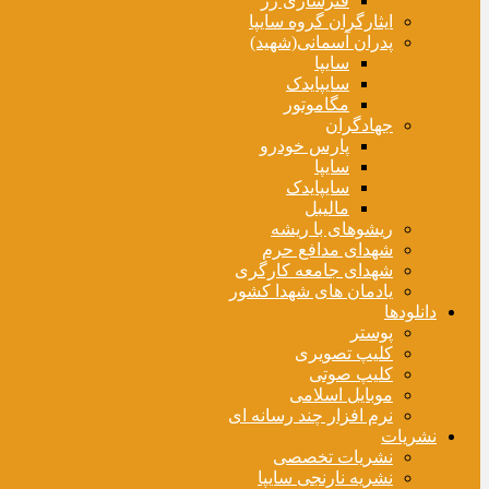
فنرسازی زر
ایثارگران گروه سایپا
پدران آسمانی(شهید)
سایپا
سایپایدک
مگاموتور
جهادگران
پارس خودرو
سایپا
سایپایدک
مالیبل
ریشوهای با ریشه
شهدای مدافع حرم
شهدای جامعه کارگری
یادمان های شهدا کشور
دانلودها
پوستر
کلیپ تصویری
کلیپ صوتی
موبایل اسلامی
نرم افزار چند رسانه ای
نشریات
نشریات تخصصی
نشریه نارنجی سایپا