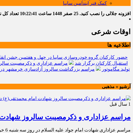
کمک فنر ایندامین سایپا
افزونه جلالی را نصب کنید.
25 صفر 1448
ساعت
10:22:42
تعداد کل نوشت
اوقات شرعی
اطلاعیه ها
حضور کارکنان گروه خودروسازی سایپا در چهل و هفتمین جشن انقل
استقبال کارکنان برگزار شد
مراسم عزاداری و ذکرمصیبت سالرو
تولید مگاموتور
مراسم بزرگداشت سالروز آزادسازی خرمشهر در 
آرشیو » مذهبی
1 سال قبل
مراسم عزاداری و ذکرمصیبت سالروز شهادت 
مراسم عزاداری شهادت امام جواد علیه السلام در روز سه شنبه 6 خرداد ماه 1404 در مسجد امیرالمؤمنین علیه السلام شرکت زامیاد برگزار شد.