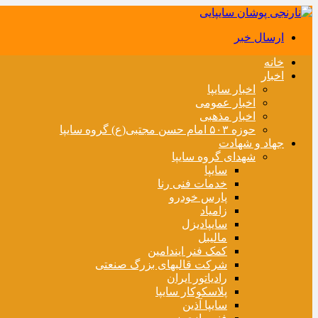
ارسال خبر
خانه
اخبار
اخبار سایپا
اخبار عمومی
اخبار مذهبی
حوزه ۵۰۳ امام حسن مجتبی(ع) گروه سایپا
جهاد و شهادت
شهدای گروه سایپا
سایپا
خدمات فنی رنا
پارس خودرو
زامیاد
سایپادیزل
مالیبل
کمک فنر ایندامین
شرکت قالبهای بزرگ صنعتی
رادیاتور ایران
پلاسکوکار سایپا
سایپا آذین