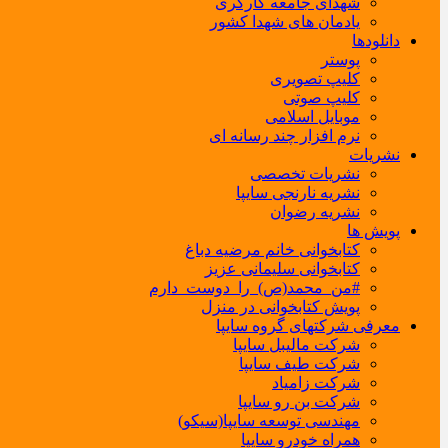
شهدای جامعه کارگری
یادمان های شهدا کشور
دانلودها
پوستر
کلیپ تصویری
کلیپ صوتی
موبایل اسلامی
نرم افزار چند رسانه ای
نشریات
نشریات تخصصی
نشریه نارنجی سایپا
نشریه رضوان
پویش ها
کتابخوانی خانم مرضیه دباغ
کتابخوانی سلیمانی عزیز
#من_محمد(ص)_را_دوست_دارم
پویش کتابخوانی در منزل
معرفی شرکتهای گروه سایپا
شرکت مالیبل سایپا
شرکت طیف سایپا
شرکت زامیاد
شرکت بن رو سایپا
مهندسی توسعه سایپا(سیکو)
همراه خودرو سایپا