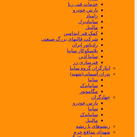
خدمات فنی رنا
پارس خودرو
زامیاد
سایپادیزل
مالیبل
کمک فنر ایندامین
شرکت قالبهای بزرگ صنعتی
رادیاتور ایران
پلاسکوکار سایپا
سایپا آذین
فنرسازی زر
ایثارگران گروه سایپا
پدران آسمانی(شهید)
سایپا
سایپایدک
مگاموتور
جهادگران
پارس خودرو
سایپا
سایپایدک
مالیبل
ریشوهای با ریشه
شهدای مدافع حرم