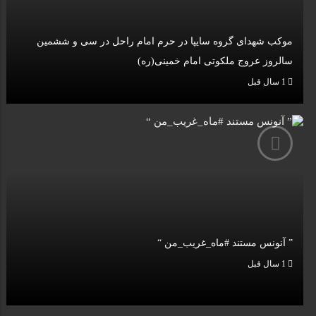
موکب شهدای گروه سایپا در حرم امام راحل در سی و ششمین
سالروز عروج ملکوتی امام خمینی(ره)
1 سال قبل
” آنونس مستند #ماه_غریب_من “
1 سال قبل