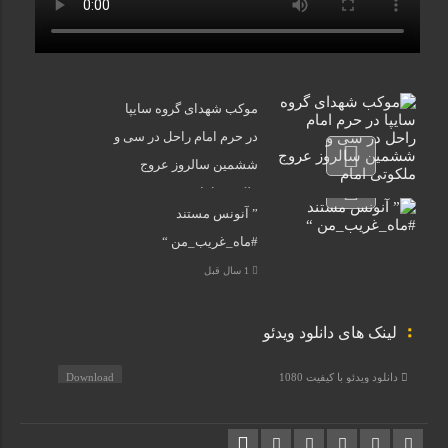
موکب شهدای گروه سایپا
در حرم امام راحل در سی و
ششمین سالروز عروج
ملکوتی امام خمینی(ره)
” آنونس مستند
1 سال قبل
#ماه_غریب_من “
1 سال قبل
لینک های دانلود ویدئو
دانلود ویدئو با کیفیت 1080
Download
دانلود ویدئو با کیفیت 720
Download
دانلود ویدئو با کیفیت 480
Download