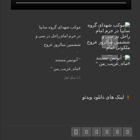
موکب شهدای گروه سایپا
در حرم امام راحل در سی و
ششمین سالروز عروج
ملکوتی امام خمینی(ره)
” آنونس مستند
1 سال قبل
#ماه_غریب_من “
1 سال قبل
لینک های دانلود ویدئو