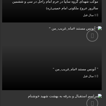
موکب شهدای گروه سایپا در حرم امام راحل در سی و ششمین
سالروز عروج ملکوتی امام خمینی(ره)
1 سال قبل
” آنونس مستند #ماه_غریب_من “
1 سال قبل