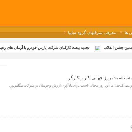
 ها
معرفی شرکتهای گروه سایپا
تمین جشن انقلاب
تجدید بیعت کارکنان شرکت پارس خودرو با آرمان های رهبر 
گزار شد
مراسم عزاداری و ذکرمصیبت سالروز شهادت امام محمدتقی(ع) در 
رفه‌ای؛ بازدید دانش‌آموزان از خطوط تولید مگاموتور
مراسم بزرگداشت سالر
ازخانه فاطمیه مگاموتور
تیم شهدای مگاموتور در بزرگترین مسابقات گل ک
به‌مناسبت روز جهانی کار و کارگر
وز نمی‌گنجد؛ اما این روز مجالی است برای یادآوری ارزش وجودتان در شرکت مگاموتور.