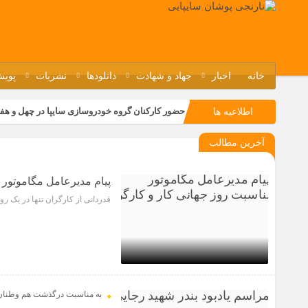
خانه
اخبار
جهاد و شهادت
دانلودها
نشریات
پویش
حضور کارکنان گروه خودروسازی سایپا در چهل و هف
اطلاعیه ها
مسابقات ورزشی در مگاموتوربا استقبال کارکنان بر
آخرین مطالب
تجربه‌ای میدانی از صنعت برای دانش‌آموزان فنی‌وح
مراسم گرامیداشت سالروز آزادسازی خرمشهر در نم
پیام مدیرعامل مگاموتور 
قدردانی از کارگران تنها در یک ر
1 سال قبل
به مناسبت درگذشت هم وطنان