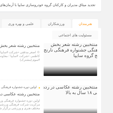
تجدید میثاق مدیران و کارکنان گروه خودروسازی سایپا با آرمان‌ه
18 بهمن 1403
هنرمندان
ورزشکاران
علمی و بهره وری
مسئولیت های اجتماعی
منتخبین رشته شعر بخش ف
💠 اصغر مدققی ▫️شرکت #سایپا ▫
کاظمی ▫️شرکت #سایپا / معاونت
#سوم (مشترک)
3 سال قبل
اولین دوره جشنواره فرهنگی و
منتخبین رشته عکاسی در رده سنی ۸
مرکزیت شرکت فرهنگی ورزشی سای
مختلف هنری و ورزشی برگزار ش