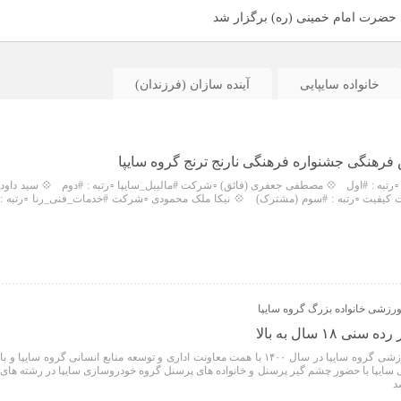
ای حضرت امام خمینی (ره) برگزار شد
خانواده سایپایی
آینده سازان (فرزندان)
رهنگی جشنواره فرهنگی نارنج ترنج گروه سایپا
️رتبه : #اول 💠 مصطفی جعفری (فائق) ▫️شرکت #مالیبل_سایپا ▫️رتبه : #دوم 💠 سید داود
 کیفیت ▫️رتبه : #سوم (مشترک) 💠 نیکا ملک محمودی ▫️شرکت #خدمات_فنی_رنا ▫️رتبه :
رزشی خانواده بزرگ گروه سایپا
۱ سال به بالا
اولین دوره جشنواره فرهنگی ورزشی گروه سایپا در سال ۱۴۰۰ با همت معاونت اداری و توسعه منابع انسانی گروه سایپا و با
پا با حضور چشم گیر پرسنل و خانواده های پرسنل گروه خودروسازی سایپا در رشته های
د