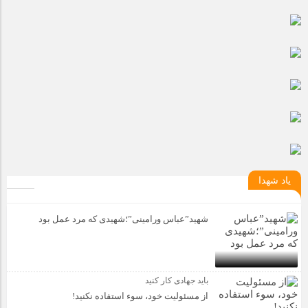
مراسم بزرگداشت سالروز آزادسازی خرمشهر در شرکت پارس خودرو
برگزار شد
مراسم گرامیداشت سالروز آزادسازی خرمشهر در نمازخانه فاطمیه
مگاموتور
تیم شهدای مگاموتور در بزرگترین مسابقات گل کوچک جهان شرکت
کرد
یاد شهدا
شهید”عباس ورامینی”؛شهیدی که مرد عمل بود
باید جهادی کار کنید
از مسئولیت خود، سوء استفاده نکنید!