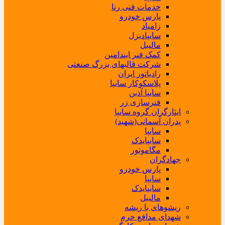
خدمات فنی رنا
پارس خودرو
زامیاد
سایپادیزل
مالیبل
کمک فنر ایندامین
شرکت قالبهای بزرگ صنعتی
رادیاتور ایران
پلاسکوکار سایپا
سایپا آذین
فنرسازی زر
ایثارگران گروه سایپا
پدران آسمانی(شهید)
سایپا
سایپایدک
مگاموتور
جهادگران
پارس خودرو
سایپا
سایپایدک
مالیبل
ریشوهای با ریشه
شهدای مدافع حرم