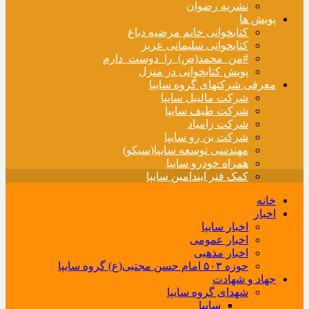
نشریه رضوان
پویش ها
کتابخوانی خانم مرضیه دباغ
کتابخوانی سلیمانی عزیز
#من_محمد(ص)_را_دوست_دارم
پویش کتابخوانی در منزل
معرفی شرکتهای گروه سایپا
شرکت مالیبل سایپا
شرکت طیف سایپا
شرکت زامیاد
شرکت بن رو سایپا
مهندسی توسعه سایپا(سیکو)
همراه خودرو سایپا
کمک فنر ایندامین سایپا
خانه
اخبار
اخبار سایپا
اخبار عمومی
اخبار مذهبی
حوزه ۵۰۳ امام حسن مجتبی(ع) گروه سایپا
جهاد و شهادت
شهدای گروه سایپا
سایپا