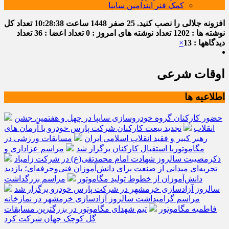
کمک فنر ایندامین سایپا
افزونه جلالی را نصب کنید.
25 صفر 1448
ساعت
10:28:38
تعداد کل
نوشته ها : 1202
تعداد نوشته های امروز : 0
تعداد اعضا : 36
تعداد
دیدگاهها : 13
×
اوقات شرعی
اطلاعیه ها
حضور کارکنان گروه خودروسازی سایپا در چهل و هفتمین جشن
انقلاب
تجدید بیعت کارکنان شرکت پارس خودرو با آرمان های
رهبر کبیر و فقید انقلاب اسلامی ایران
مسابقات ورزشی در
مگاموتوربا استقبال کارکنان برگزار شد
مراسم عزاداری و
ذکرمصیبت سالروز شهادت امام محمدتقی(ع) در شرکت زامیاد
تجربه‌ای میدانی از صنعت برای دانش‌آموزان فنی‌وحرفه‌ای؛ بازدید
دانش‌آموزان از خطوط تولید مگاموتور
مراسم بزرگداشت
سالروز آزادسازی خرمشهر در شرکت پارس خودرو برگزار شد
مراسم گرامیداشت سالروز آزادسازی خرمشهر در نمازخانه
فاطمیه مگاموتور
تیم شهدای مگاموتور در بزرگترین مسابقات
گل کوچک جهان شرکت کرد