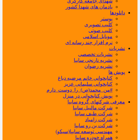
شهدای جامعه کارگری
یادمان های شهدا کشور
دانلودها
پوستر
کلیپ تصویری
کلیپ صوتی
موبایل اسلامی
نرم افزار چند رسانه ای
نشریات
نشریات تخصصی
نشریه نارنجی سایپا
نشریه رضوان
پویش ها
کتابخوانی خانم مرضیه دباغ
کتابخوانی سلیمانی عزیز
#من_محمد(ص)_را_دوست_دارم
پویش کتابخوانی در منزل
معرفی شرکتهای گروه سایپا
شرکت مالیبل سایپا
شرکت طیف سایپا
شرکت زامیاد
شرکت بن رو سایپا
مهندسی توسعه سایپا(سیکو)
همراه خودرو سایپا