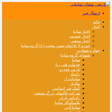
ارسال خبر
خانه
اخبار
اخبار سایپا
اخبار عمومی
اخبار مذهبی
حوزه ۵۰۳ امام حسن مجتبی(ع) گروه سایپا
جهاد و شهادت
شهدای گروه سایپا
سایپا
خدمات فنی رنا
پارس خودرو
زامیاد
سایپادیزل
مالیبل
کمک فنر ایندامین
شرکت قالبهای بزرگ صنعتی
رادیاتور ایران
پلاسکوکار سایپا
سایپا آذین