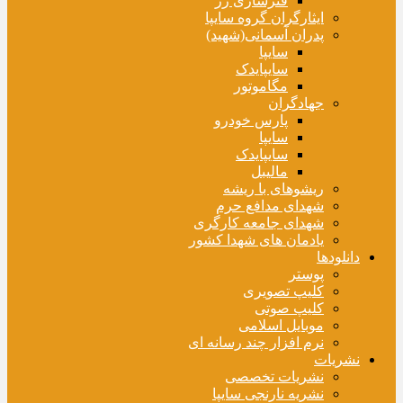
فنرسازی زر
ایثارگران گروه سایپا
پدران آسمانی(شهید)
سایپا
سایپایدک
مگاموتور
جهادگران
پارس خودرو
سایپا
سایپایدک
مالیبل
ریشوهای با ریشه
شهدای مدافع حرم
شهدای جامعه کارگری
یادمان های شهدا کشور
دانلودها
پوستر
کلیپ تصویری
کلیپ صوتی
موبایل اسلامی
نرم افزار چند رسانه ای
نشریات
نشریات تخصصی
نشریه نارنجی سایپا