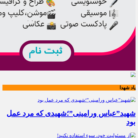
یاد شهدا
شهید”عباس ورامینی”؛شهیدی که مرد عمل
بود