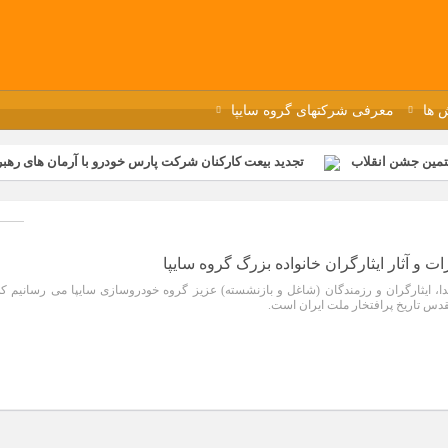
 ها
معرفی شرکتهای گروه سایپا
تمین جشن انقلاب
تجدید بیعت کارکنان شرکت پارس خودرو با آرمان های رهبر 
گزار شد
مراسم عزاداری و ذکرمصیبت سالروز شهادت امام محمدتقی(ع) در 
رفه‌ای؛ بازدید دانش‌آموزان از خطوط تولید مگاموتور
مراسم بزرگداشت سالر
ازخانه فاطمیه مگاموتور
تیم شهدای مگاموتور در بزرگترین مسابقات گل ک
و آثار ایثارگران خانواده بزرگ گروه سایپا
، ایثارگران و رزمندگان (شاغل و بازنشسته) عزیز گروه خودروسازی سایپا می رسانیم که
قدس تاریخ پرافتخار ملت ایران است.