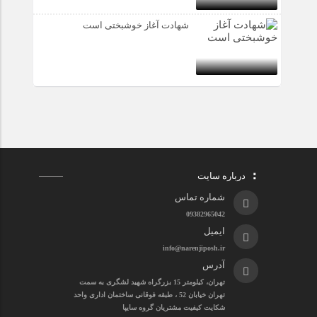
شهادت آغاز خوشبختی است
درباره سایت
شماره تماس
09382965042
ایمیل
info@narenjiposh.ir
آدرس
تهران، کیلومتر 15 بزرگراه شهید لشگری به سمت
تهران خیابان 52 ، طبقه فوقانی ساختمان اداری واحد
شکایت کیفیت مشتریان گروه سایپا