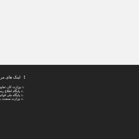
لینک های مر
.::
وزارت کار، تعاو
.::
پایگاه اطلاع ر
.::
پایگاه ملی قوا
.:: وزارت صنعت، م