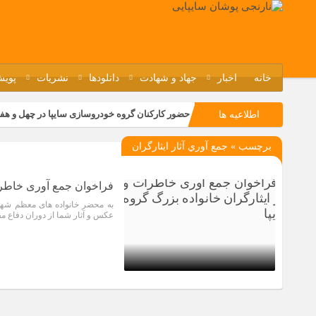
خانه
اخبار
جهاد و شهادت
دانلودها
نشریات
پویش
حضور کارکنان گروه خودروسازی سایپا در چهل و هف
اطلاعیه ها
مسابقات ورزشی در مگاموتوربا استقبال کارکنان بر
برچسب » جمع آوري آثار ايثارگران
تجربه‌ای میدانی از صنعت برای دانش‌آموزان فنی‌وح
مراسم گرامیداشت سالروز آزادسازی خرمشهر در نم
فراخوان جمع آوری خاطرات 
به محضر خانواده های معظم شهدا
عکس و آثار شما از دوران دفاع م
5 سال قبل