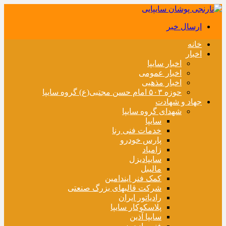
ارسال خبر
خانه
اخبار
اخبار سایپا
اخبار عمومی
اخبار مذهبی
حوزه ۵۰۳ امام حسن مجتبی(ع) گروه سایپا
جهاد و شهادت
شهدای گروه سایپا
سایپا
خدمات فنی رنا
پارس خودرو
زامیاد
سایپادیزل
مالیبل
کمک فنر ایندامین
شرکت قالبهای بزرگ صنعتی
رادیاتور ایران
پلاسکوکار سایپا
سایپا آذین