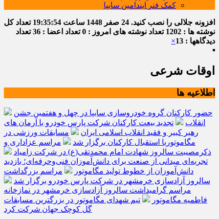
کمک فنر ایندامین سایپا
افزونه جلالی را نصب کنید.
24 صفر 1448
ساعت
19:35:54
تعداد کل
نوشته ها : 1202
تعداد نوشته های امروز : 0
تعداد اعضا : 36
تعداد
دیدگاهها : 13
×
اوقات شرعی
اطلاعیه ها
حضور کارکنان گروه خودروسازی سایپا در چهل و هفتمین جشن
انقلاب
تجدید بیعت کارکنان شرکت پارس خودرو با آرمان های
رهبر کبیر و فقید انقلاب اسلامی ایران
مسابقات ورزشی در
مگاموتوربا استقبال کارکنان برگزار شد
مراسم عزاداری و
ذکرمصیبت سالروز شهادت امام محمدتقی(ع) در شرکت زامیاد
تجربه‌ای میدانی از صنعت برای دانش‌آموزان فنی‌وحرفه‌ای؛ بازدید
دانش‌آموزان از خطوط تولید مگاموتور
مراسم بزرگداشت
سالروز آزادسازی خرمشهر در شرکت پارس خودرو برگزار شد
مراسم گرامیداشت سالروز آزادسازی خرمشهر در نمازخانه
فاطمیه مگاموتور
تیم شهدای مگاموتور در بزرگترین مسابقات
گل کوچک جهان شرکت کرد