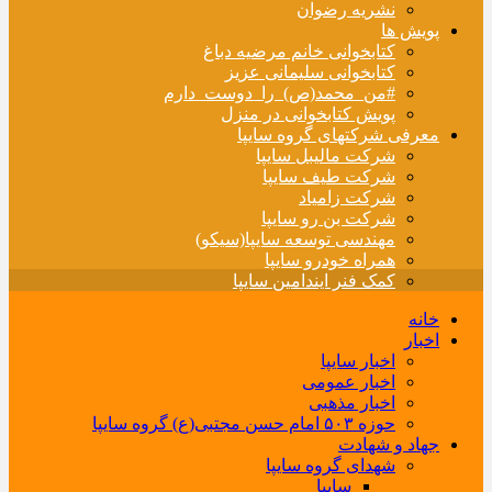
نشریه رضوان
پویش ها
کتابخوانی خانم مرضیه دباغ
کتابخوانی سلیمانی عزیز
#من_محمد(ص)_را_دوست_دارم
پویش کتابخوانی در منزل
معرفی شرکتهای گروه سایپا
شرکت مالیبل سایپا
شرکت طیف سایپا
شرکت زامیاد
شرکت بن رو سایپا
مهندسی توسعه سایپا(سیکو)
همراه خودرو سایپا
کمک فنر ایندامین سایپا
خانه
اخبار
اخبار سایپا
اخبار عمومی
اخبار مذهبی
حوزه ۵۰۳ امام حسن مجتبی(ع) گروه سایپا
جهاد و شهادت
شهدای گروه سایپا
سایپا