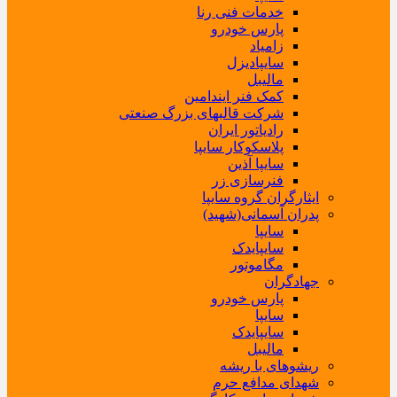
خدمات فنی رنا
پارس خودرو
زامیاد
سایپادیزل
مالیبل
کمک فنر ایندامین
شرکت قالبهای بزرگ صنعتی
رادیاتور ایران
پلاسکوکار سایپا
سایپا آذین
فنرسازی زر
ایثارگران گروه سایپا
پدران آسمانی(شهید)
سایپا
سایپایدک
مگاموتور
جهادگران
پارس خودرو
سایپا
سایپایدک
مالیبل
ریشوهای با ریشه
شهدای مدافع حرم