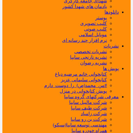
شهدای جامعه کارگری
یادمان های شهدا کشور
دانلودها
پوستر
کلیپ تصویری
کلیپ صوتی
موبایل اسلامی
نرم افزار چند رسانه ای
نشریات
نشریات تخصصی
نشریه نارنجی سایپا
نشریه رضوان
پویش ها
کتابخوانی خانم مرضیه دباغ
کتابخوانی سلیمانی عزیز
#من_محمد(ص)_را_دوست_دارم
پویش کتابخوانی در منزل
معرفی شرکتهای گروه سایپا
شرکت مالیبل سایپا
شرکت طیف سایپا
شرکت زامیاد
شرکت بن رو سایپا
مهندسی توسعه سایپا(سیکو)
همراه خودرو سایپا