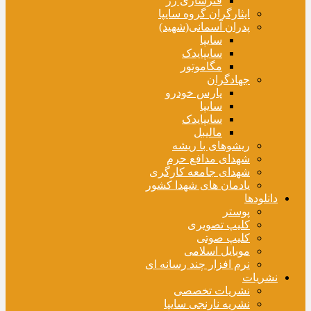
فنرسازی زر
ایثارگران گروه سایپا
پدران آسمانی(شهید)
سایپا
سایپایدک
مگاموتور
جهادگران
پارس خودرو
سایپا
سایپایدک
مالیبل
ریشوهای با ریشه
شهدای مدافع حرم
شهدای جامعه کارگری
یادمان های شهدا کشور
دانلودها
پوستر
کلیپ تصویری
کلیپ صوتی
موبایل اسلامی
نرم افزار چند رسانه ای
نشریات
نشریات تخصصی
نشریه نارنجی سایپا