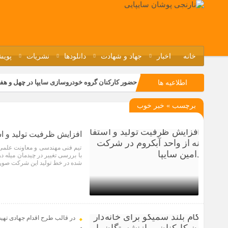
خانه
اخبار
جهاد و شهادت
دانلودها
نشریات
پویش
حضور کارکنان گروه خودروسازی سایپا در چهل و هف
اطلاعیه ها
مسابقات ورزشی در مگاموتوربا استقبال کارکنان بر
برچسب » خبر خوب
تجربه‌ای میدانی از صنعت برای دانش‌آموزان فنی‌وح
مراسم گرامیداشت سالروز آزادسازی خرمشهر در نم
افزایش ظرفیت تولید و است
تیم فنی مهندسی و معاونت علمی
شده در خط تولید این شرکت صورت
1 سال قبل
در قالب طرح اقدام جهادی تهی