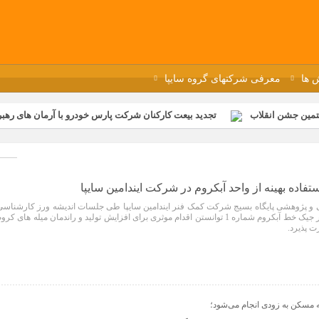
 ها
معرفی شرکتهای گروه سایپا
تمین جشن انقلاب
تجدید بیعت کارکنان شرکت پارس خودرو با آرمان های رهبر 
گزار شد
مراسم عزاداری و ذکرمصیبت سالروز شهادت امام محمدتقی(ع) در 
رفه‌ای؛ بازدید دانش‌آموزان از خطوط تولید مگاموتور
مراسم بزرگداشت سالر
ازخانه فاطمیه مگاموتور
تیم شهدای مگاموتور در بزرگترین مسابقات گل ک
فاده بهینه از واحد آبکروم در شرکت ایندامین سایپا
 و پژوهشی پایگاه بسیج شرکت کمک فنر ایندامین سایپا طی جلسات اندیشه ورز کارشناسی
با بررسی تغییر در چیدمان میله در جیک خط آبکروم شماره 1 توانستن اقدام موثری برای افزایش تولید و راندمان میله های کرو
 پذیرد.
ه مسکن به زودی انجام می‌شود؛