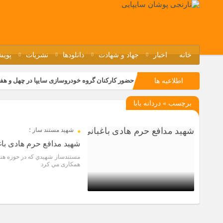
خانه
اخبار
جهاد و شهادت
دانلودها
نشریات
پویش
حضور کارکنان گروه خودروسازی سایپا در چهل و هف
اطلاعیه ها
مسابقات ورزشی در مگاموتوربا استقبال کارکنان بر
برچسب » دردانه بابا
تجربه‌ای میدانی از صنعت برای دانش‌آموزان فنی‌وح
مراسم گرامیداشت سالروز آزادسازی خرمشهر در نم
شهيد مستند ساز ؛
شهید مدافع حرم هادی باغ
مستندساز شهيدي كه در حوزه هنری
همکاری مي کرد
4 سال قبل