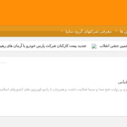
 ها
معرفی شرکتهای گروه سایپا
تمین جشن انقلاب
تجدید بیعت کارکنان شرکت پارس خودرو با آرمان های رهبر 
گزار شد
مراسم عزاداری و ذکرمصیبت سالروز شهادت امام محمدتقی(ع) در 
رفه‌ای؛ بازدید دانش‌آموزان از خطوط تولید مگاموتور
مراسم بزرگداشت سالر
ازخانه فاطمیه مگاموتور
تیم شهدای مگاموتور در بزرگترین مسابقات گل ک
بانی
 و روایت فتح صدا و سیما فعاليت داشت و همزمان با رادیو تلویزیون‌ های کشورهای اسلامی