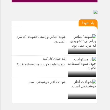
یاد شهدا
شهید”عباس ورامینی”؛شهیدی که مرد
عمل بود
باید جهادی کار کنید
از مسئولیت خود، سوء استفاده نکنید!
شهادت آغاز خوشبختی است