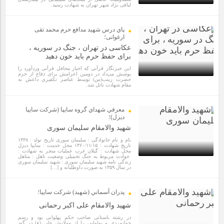
مراسم بزرگداشت سالروز آزادسازی خرمشهر در شرکت پارس خودرو
لبافی نژاد شهر تهران به شهادت رسید.
برگزار شد
4 سال قبل
پاي درس شهيد مدافع حرم محمد تقی
ارغوانی؛
مراسم گرامیداشت سالروز آزادسازی خرمشهر در نمازخانه فاطمیه
عکاسی در تهران ، جنگ در سوریه ،
مگاموتور
برای حفظ حرم باید خون دهید
این خبرنگار قرآنی که اخبار محافل قرآنی وردآورد را
پوشش می‌داد در دومین اعزامش برای دفاع از حرم
حضرت زینب(س) توسط عناصر تکفیری داعش به
تیم شهدای مگاموتور در بزرگترین مسابقات گل کوچک جهان شرکت
مقام شهادت نائل شد.
کرد
4 سال قبل
معرفي شهداي گروه سايپا (شركت سايپا
ديزل)؛
شهید والامقام سلیمان سوری
نام و نام خانوادگی : سلیمان سوری تاریخ تولد : ۱۳۳۸
تاریخ شهادت : ۱۳۶۰/۱۱/۱۵ محل خدمت : سایپا دیزل
محل شهادت : گیلان غرب عملیات منجر به شهادت :
حوادث مربوط به جنگ تحمیلی وضعیت تاهل : متاهل
زندگی نامه شهید سلیمان سوری : شهید سلیمان سوری
در سال ۱۳۵۹ به صورت داوطلبانه و […]
5 سال قبل
پدران آسماني (شهيد) شركت سايپا؛
شهید والامقام علی اکبر رحمانی
در رشته باستانی صاحب حکم پهلوانی بود و رسم
جوانمردی و پهلوانی را از مولایش علی (ع) در گود