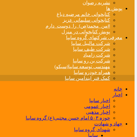
نشریه رضوان
پویش ها
کتابخوانی خانم مرضیه دباغ
کتابخوانی سلیمانی عزیز
#من_محمد(ص)_را_دوست_دارم
پویش کتابخوانی در منزل
معرفی شرکتهای گروه سایپا
شرکت مالیبل سایپا
شرکت طیف سایپا
شرکت زامیاد
شرکت بن رو سایپا
مهندسی توسعه سایپا(سیکو)
همراه خودرو سایپا
کمک فنر ایندامین سایپا
خانه
اخبار
اخبار سایپا
اخبار عمومی
اخبار مذهبی
حوزه ۵۰۳ امام حسن مجتبی(ع) گروه سایپا
جهاد و شهادت
شهدای گروه سایپا
سایپا