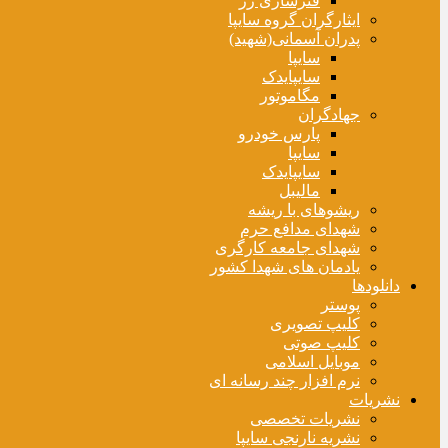
فنرسازی زر
ایثارگران گروه سایپا
پدران آسمانی(شهید)
سایپا
سایپایدک
مگاموتور
جهادگران
پارس خودرو
سایپا
سایپایدک
مالیبل
ریشوهای با ریشه
شهدای مدافع حرم
شهدای جامعه کارگری
یادمان های شهدا کشور
دانلودها
پوستر
کلیپ تصویری
کلیپ صوتی
موبایل اسلامی
نرم افزار چند رسانه ای
نشریات
نشریات تخصصی
نشریه نارنجی سایپا