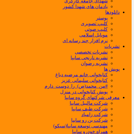
شهدای جامعه کارگری
یادمان های شهدا کشور
دانلودها
پوستر
کلیپ تصویری
کلیپ صوتی
موبایل اسلامی
نرم افزار چند رسانه ای
نشریات
نشریات تخصصی
نشریه نارنجی سایپا
نشریه رضوان
پویش ها
کتابخوانی خانم مرضیه دباغ
کتابخوانی سلیمانی عزیز
#من_محمد(ص)_را_دوست_دارم
پویش کتابخوانی در منزل
معرفی شرکتهای گروه سایپا
شرکت مالیبل سایپا
شرکت طیف سایپا
شرکت زامیاد
شرکت بن رو سایپا
مهندسی توسعه سایپا(سیکو)
همراه خودرو سایپا