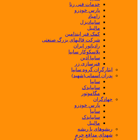
خدمات فنی رنا
پارس خودرو
زامیاد
سایپادیزل
مالیبل
کمک فنر ایندامین
شرکت قالبهای بزرگ صنعتی
رادیاتور ایران
پلاسکوکار سایپا
سایپا آذین
فنرسازی زر
ایثارگران گروه سایپا
پدران آسمانی(شهید)
سایپا
سایپایدک
مگاموتور
جهادگران
پارس خودرو
سایپا
سایپایدک
مالیبل
ریشوهای با ریشه
شهدای مدافع حرم