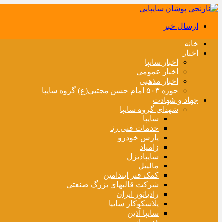
ارسال خبر
خانه
اخبار
اخبار سایپا
اخبار عمومی
اخبار مذهبی
حوزه ۵۰۳ امام حسن مجتبی(ع) گروه سایپا
جهاد و شهادت
شهدای گروه سایپا
سایپا
خدمات فنی رنا
پارس خودرو
زامیاد
سایپادیزل
مالیبل
کمک فنر ایندامین
شرکت قالبهای بزرگ صنعتی
رادیاتور ایران
پلاسکوکار سایپا
سایپا آذین