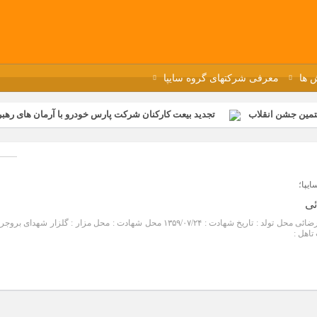
 ها
معرفی شرکتهای گروه سایپا
تمین جشن انقلاب
تجدید بیعت کارکنان شرکت پارس خودرو با آرمان های رهبر 
گزار شد
مراسم عزاداری و ذکرمصیبت سالروز شهادت امام محمدتقی(ع) در 
رفه‌ای؛ بازدید دانش‌آموزان از خطوط تولید مگاموتور
مراسم بزرگداشت سالر
ازخانه فاطمیه مگاموتور
تیم شهدای مگاموتور در بزرگترین مسابقات گل ک
يپا؛
ئی
نام و نام خانوادگی شهید : محمد رضائی محل تولد : تاریخ شهادت : ۱۳۵۹/۰۷/۲۴ محل شهادت : محل مزار : گلزار شهدای بروج
تاهل :