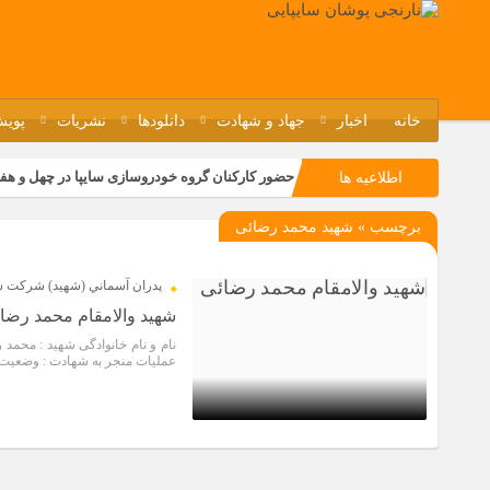
خانه
اخبار
جهاد و شهادت
دانلودها
نشریات
پویش
حضور کارکنان گروه خودروسازی سایپا در چهل و هف
اطلاعیه ها
مسابقات ورزشی در مگاموتوربا استقبال کارکنان بر
برچسب » شهید محمد رضائی
تجربه‌ای میدانی از صنعت برای دانش‌آموزان فنی‌وح
مراسم گرامیداشت سالروز آزادسازی خرمشهر در نم
پدران آسماني (شهيد) شركت سا
شهید والامقام محمد رضا
عملیات منجر به شهادت : وضعیت 
5 سال قبل