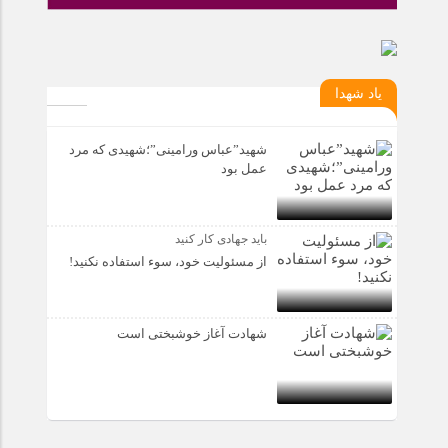
یاد شهدا
شهید”عباس ورامینی”؛شهیدی که مرد
عمل بود
باید جهادی کار کنید
از مسئولیت خود، سوء استفاده نکنید!
شهادت آغاز خوشبختی است