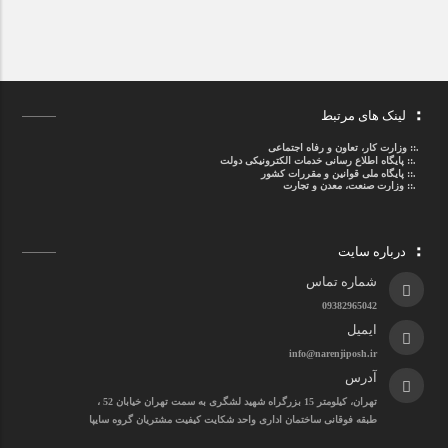
لینک های مرتبط
.::
وزارت کار، تعاون و رفاه اجتماعی
.::
پایگاه اطلاع رسانی خدمات الکترونیکی دولت
.::
پایگاه ملی قوانین و مقررات کشور
.:: وزارت صنعت، معدن و تجارت
درباره سایت
شماره تماس
09382965042
ایمیل
info@narenjiposh.ir
آدرس
تهران، کیلومتر 15 بزرگراه شهید لشگری به سمت تهران خیابان 52 ،
طبقه فوقانی ساختمان اداری واحد شکایت کیفیت مشتریان گروه سایپا