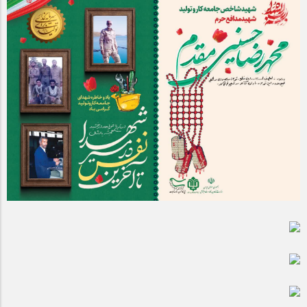
مراسم بزرگداشت سالروز آزادسازی خرمشهر در شرکت پارس خودرو
برگزار شد
مراسم گرامیداشت سالروز آزادسازی خرمشهر در نمازخانه فاطمیه
مگاموتور
تیم شهدای مگاموتور در بزرگترین مسابقات گل کوچک جهان شرکت
کرد