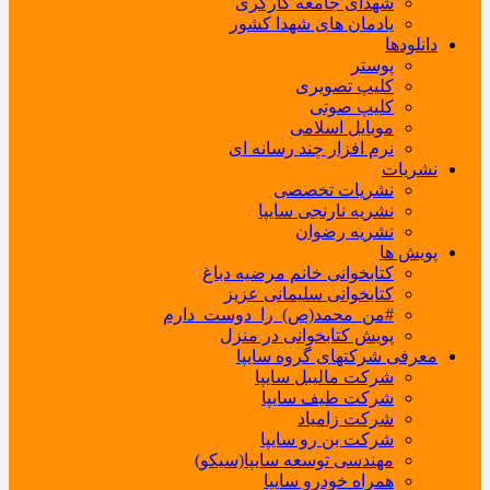
شهدای جامعه کارگری
یادمان های شهدا کشور
دانلودها
پوستر
کلیپ تصویری
کلیپ صوتی
موبایل اسلامی
نرم افزار چند رسانه ای
نشریات
نشریات تخصصی
نشریه نارنجی سایپا
نشریه رضوان
پویش ها
کتابخوانی خانم مرضیه دباغ
کتابخوانی سلیمانی عزیز
#من_محمد(ص)_را_دوست_دارم
پویش کتابخوانی در منزل
معرفی شرکتهای گروه سایپا
شرکت مالیبل سایپا
شرکت طیف سایپا
شرکت زامیاد
شرکت بن رو سایپا
مهندسی توسعه سایپا(سیکو)
همراه خودرو سایپا