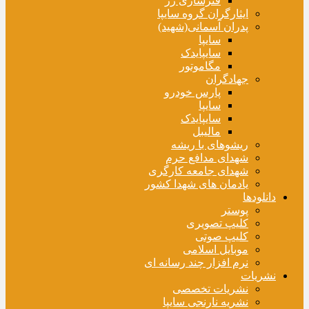
فنرسازی زر
ایثارگران گروه سایپا
پدران آسمانی(شهید)
سایپا
سایپایدک
مگاموتور
جهادگران
پارس خودرو
سایپا
سایپایدک
مالیبل
ریشوهای با ریشه
شهدای مدافع حرم
شهدای جامعه کارگری
یادمان های شهدا کشور
دانلودها
پوستر
کلیپ تصویری
کلیپ صوتی
موبایل اسلامی
نرم افزار چند رسانه ای
نشریات
نشریات تخصصی
نشریه نارنجی سایپا