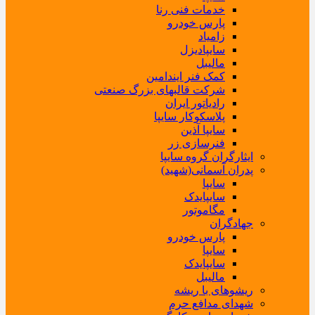
خدمات فنی رنا
پارس خودرو
زامیاد
سایپادیزل
مالیبل
کمک فنر ایندامین
شرکت قالبهای بزرگ صنعتی
رادیاتور ایران
پلاسکوکار سایپا
سایپا آذین
فنرسازی زر
ایثارگران گروه سایپا
پدران آسمانی(شهید)
سایپا
سایپایدک
مگاموتور
جهادگران
پارس خودرو
سایپا
سایپایدک
مالیبل
ریشوهای با ریشه
شهدای مدافع حرم