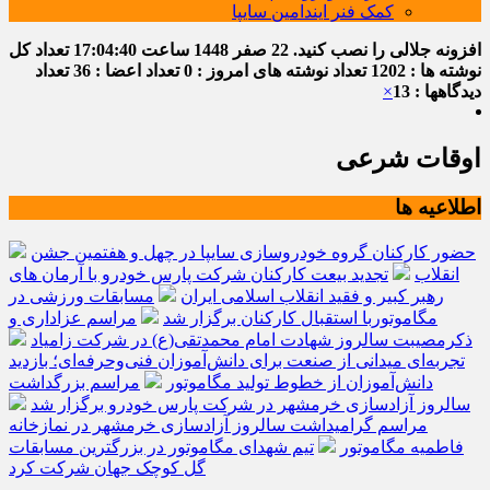
کمک فنر ایندامین سایپا
افزونه جلالی را نصب کنید.
22 صفر 1448
ساعت
17:04:41
تعداد کل
نوشته ها : 1202
تعداد نوشته های امروز : 0
تعداد اعضا : 36
تعداد
دیدگاهها : 13
×
اوقات شرعی
اطلاعیه ها
حضور کارکنان گروه خودروسازی سایپا در چهل و هفتمین جشن
انقلاب
تجدید بیعت کارکنان شرکت پارس خودرو با آرمان های
رهبر کبیر و فقید انقلاب اسلامی ایران
مسابقات ورزشی در
مگاموتوربا استقبال کارکنان برگزار شد
مراسم عزاداری و
ذکرمصیبت سالروز شهادت امام محمدتقی(ع) در شرکت زامیاد
تجربه‌ای میدانی از صنعت برای دانش‌آموزان فنی‌وحرفه‌ای؛ بازدید
دانش‌آموزان از خطوط تولید مگاموتور
مراسم بزرگداشت
سالروز آزادسازی خرمشهر در شرکت پارس خودرو برگزار شد
مراسم گرامیداشت سالروز آزادسازی خرمشهر در نمازخانه
فاطمیه مگاموتور
تیم شهدای مگاموتور در بزرگترین مسابقات
گل کوچک جهان شرکت کرد