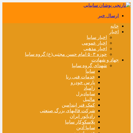
ارسال خبر
خانه
اخبار
اخبار سایپا
اخبار عمومی
اخبار مذهبی
حوزه ۵۰۳ امام حسن مجتبی(ع) گروه سایپا
جهاد و شهادت
شهدای گروه سایپا
سایپا
خدمات فنی رنا
پارس خودرو
زامیاد
سایپادیزل
مالیبل
کمک فنر ایندامین
شرکت قالبهای بزرگ صنعتی
رادیاتور ایران
پلاسکوکار سایپا
سایپا آذین