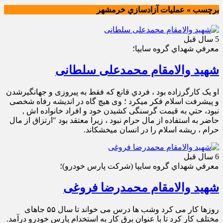
برچسب » عمليات آزادسازي خرمشهر
5 سال قبل
معرفي شهداي گروه سايپا؛
شهید والامقام محمدعلی سلطانی
او یک کارگرزاده بود ، فردي قانع که فقط به پیروزی و جهانگیرشدن
و پیشرفت اسلام فکر میکرد ؛ وی هیچ گاه در اندیشه رفاه شخصی
نبود، حتي به قیمت گرسنگی کشیدن خود و افراد خانواده اش ,
حاضر به استفاده از مال حرام نبود ، زیرا معتقد بود "ارتزاق از مال
حرام ، ریشه اسلام را در انسان میخشکاند.
6 سال قبل
معرفي شهداي گروه سايپا (شركت پارس خودرو)؛
شهید والامقام محمدرضا فروغی
روزها کار می کرد وشب ها درس می خواند تا سال ۵۵ جاهای
مختلف کار کرد تا با عنوان برق کار به استخدام پارس خودرو درآمد.