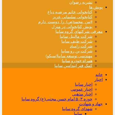
نشریه رضوان
پویش ها
کتابخوانی خانم مرضیه دباغ
کتابخوانی سلیمانی عزیز
#من_محمد(ص)_را_دوست_دارم
پویش کتابخوانی در منزل
معرفی شرکتهای گروه سایپا
شرکت مالیبل سایپا
شرکت طیف سایپا
شرکت زامیاد
شرکت بن رو سایپا
مهندسی توسعه سایپا(سیکو)
همراه خودرو سایپا
کمک فنر ایندامین سایپا
خانه
اخبار
اخبار سایپا
اخبار عمومی
اخبار مذهبی
حوزه ۵۰۳ امام حسن مجتبی(ع) گروه سایپا
جهاد و شهادت
شهدای گروه سایپا
سایپا