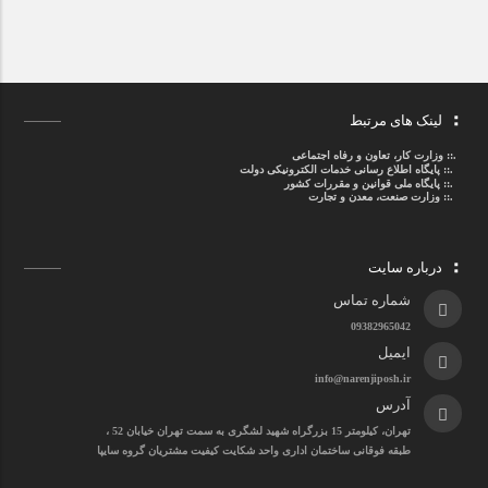
لینک های مرتبط
.::
وزارت کار، تعاون و رفاه اجتماعی
.::
پایگاه اطلاع رسانی خدمات الکترونیکی دولت
.::
پایگاه ملی قوانین و مقررات کشور
.:: وزارت صنعت، معدن و تجارت
درباره سایت
شماره تماس
09382965042
ایمیل
info@narenjiposh.ir
آدرس
تهران، کیلومتر 15 بزرگراه شهید لشگری به سمت تهران خیابان 52 ،
طبقه فوقانی ساختمان اداری واحد شکایت کیفیت مشتریان گروه سایپا