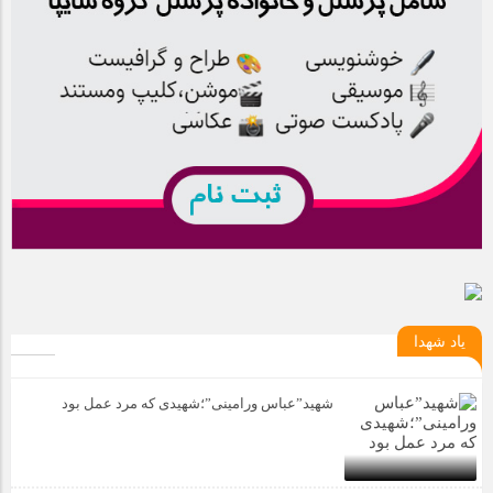
یاد شهدا
شهید”عباس ورامینی”؛شهیدی که مرد عمل بود