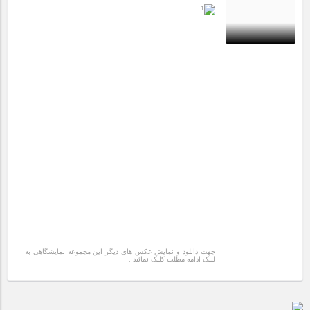
مراسم بزرگداشت سالروز آزادسازی خرمشهر در شرکت پارس خودرو
برگزار شد
مراسم گرامیداشت سالروز آزادسازی خرمشهر در نمازخانه فاطمیه
10 سال قبل
مگاموتور
تیم شهدای مگاموتور در بزرگترین مسابقات گل کوچک جهان شرکت
کرد
جهت دانلود و نمایش عکس های دیگر این مجموعه نمایشگاهی به
لینک ادامه مطلب کلیک نمائید .