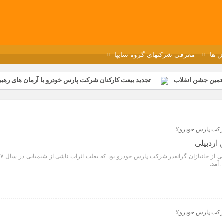
 ها
معرفی شرکتهای گروه سایپا
تمین جشن انقلاب
تجدید بیعت کارکنان شرکت پارس خودرو با آرمان های رهبر 
گزار شد
مراسم عزاداری و ذکرمصیبت سالروز شهادت امام محمدتقی(ع) در 
رفه‌ای؛ بازدید دانش‌آموزان از خطوط تولید مگاموتور
مراسم بزرگداشت سالر
ازخانه فاطمیه مگاموتور
تیم شهدای مگاموتور در بزرگترین مسابقات گل ک
ركت پارس خودرو)؛
 اردبیلی
شهید والامقام داوود برمنی اردبیلی از جانبازان گرانقدر شرکت پارس خو
آمد.
ركت پارس خودرو)؛