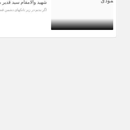
شهید والامقام سید قدیر
اگر بدنم در زیر تانکهای دشمن ق
4 سال قبل