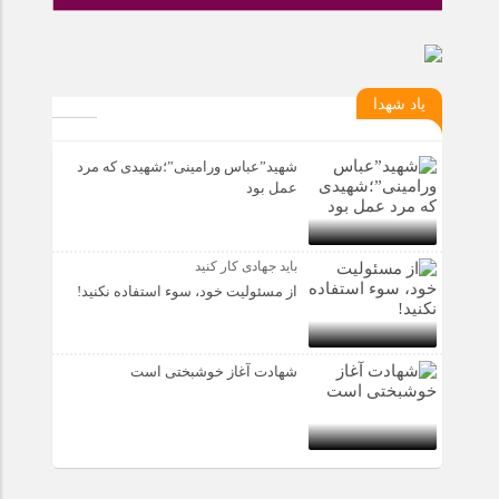
یاد شهدا
شهید”عباس ورامینی”؛شهیدی که مرد
عمل بود
باید جهادی کار کنید
از مسئولیت خود، سوء استفاده نکنید!
شهادت آغاز خوشبختی است