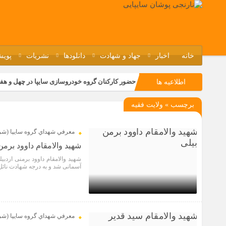
خانه
اخبار
جهاد و شهادت
دانلودها
نشریات
پویش
حضور کارکنان گروه خودروسازی سایپا در چهل و هف
اطلاعیه ها
مسابقات ورزشی در مگاموتوربا استقبال کارکنان بر
برچسب » ولایت فقیه
تجربه‌ای میدانی از صنعت برای دانش‌آموزان فنی‌وح
مراسم گرامیداشت سالروز آزادسازی خرمشهر در نم
معرفي شهداي گروه سايپا (ش
شهید والامقام داوود برمن
آسمانی شد و به درجه شهادت نائل 
4 سال قبل
معرفي شهداي گروه سايپا (ش