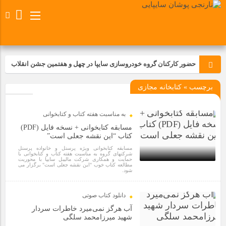
حضور کارکنان گروه خودروسازی سایپا در چهل و هفتمین جشن انقلاب
برچسب » کتابخانه مجازی
تجدید بیعت کارکنان شرکت پارس خودرو با آرمان های رهبر کبیر و فقید
انقلاب اسلامی ایران
به مناسبت هفته کتاب و کتابخوانی
مسابقات ورزشی در مگاموتوربا استقبال کارکنان برگزار شد
مسابقه کتابخوانی + نسخه فایل (PDF)
کتاب “این نقشه جعلی است”
مسابقه کتابخوانی ویژه پرسنل و خانواده پرسنل
مراسم عزاداری و ذکرمصیبت سالروز شهادت امام محمدتقی(ع) در
شرکتهای گروه به مناسبت هفته کتاب و کتابخوانی با
شرکت زامیاد
حمایت و همکاری شرکت مالیبل سایپا با محوریت
مطالعه کتاب خوب "این نقشه جعلی است" برگزار می
شود.
2 سال قبل
تجربه‌ای میدانی از صنعت برای دانش‌آموزان فنی‌وحرفه‌ای؛ بازدید
دانلود کتاب صوتی
دانش‌آموزان از خطوط تولید مگاموتور
آب هرگز نمی‌میرد خاطرات سردار
شهید میرزامحمد سلگی