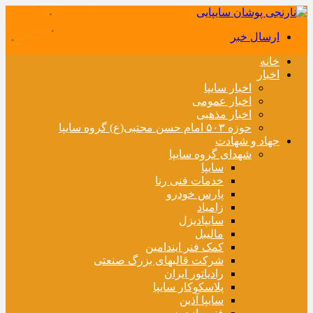
ارسال خبر
خانه
اخبار
اخبار سایپا
اخبار عمومی
اخبار مذهبی
حوزه ۵۰۳ امام حسن مجتبی(ع) گروه سایپا
جهاد و شهادت
شهدای گروه سایپا
سایپا
خدمات فنی رنا
پارس خودرو
زامیاد
سایپادیزل
مالیبل
کمک فنر ایندامین
شرکت قالبهای بزرگ صنعتی
رادیاتور ایران
پلاسکوکار سایپا
سایپا آذین