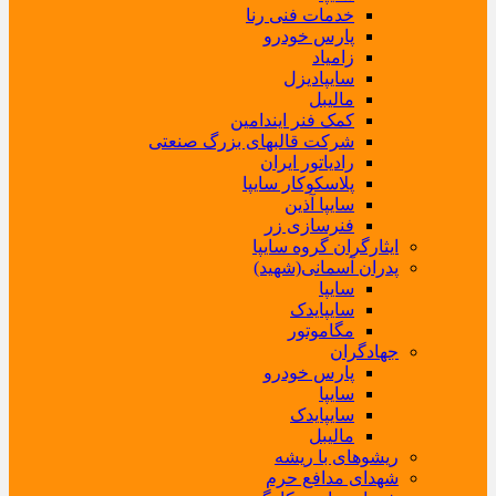
خدمات فنی رنا
پارس خودرو
زامیاد
سایپادیزل
مالیبل
کمک فنر ایندامین
شرکت قالبهای بزرگ صنعتی
رادیاتور ایران
پلاسکوکار سایپا
سایپا آذین
فنرسازی زر
ایثارگران گروه سایپا
پدران آسمانی(شهید)
سایپا
سایپایدک
مگاموتور
جهادگران
پارس خودرو
سایپا
سایپایدک
مالیبل
ریشوهای با ریشه
شهدای مدافع حرم