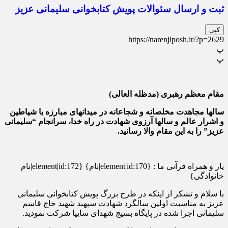
ثبت و ارسال سئوالات پویش کتابخوانی سلیمانی عزیز
کپی
https://narenjiposh.ir/?p=2629
پ
پ
مقام معظم رهبری (مدظله العالی)
سالها مجاهدت مخلصانه و شجاعانه در میدانهای مبارزه با شیاطین
و اشرار عالم و سالها آرزوی شهادت در راه خدا، سرانجام “سلیمانی
عزیز” را به این مقام والا رسانید.
یار و همراه قرآنی ما : {element|id:170|نام} {element|id:172|نام
خانوادگی}
با سلام و تشکر از اینکه در طرح بزرگ پویش کتابخوانی سلیمانی
عزیز به مناسبت اولین سالگرد شهادت سپهبد شهید حاج قاسم
سلیمانی اجرا شده در پایگاه بسیج شهدای سایپا شرکت نمودید.