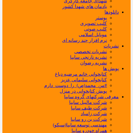
شهدای جامعه کارگری
یادمان های شهدا کشور
دانلودها
پوستر
کلیپ تصویری
کلیپ صوتی
موبایل اسلامی
نرم افزار چند رسانه ای
نشریات
نشریات تخصصی
نشریه نارنجی سایپا
نشریه رضوان
پویش ها
کتابخوانی خانم مرضیه دباغ
کتابخوانی سلیمانی عزیز
#من_محمد(ص)_را_دوست_دارم
پویش کتابخوانی در منزل
معرفی شرکتهای گروه سایپا
شرکت مالیبل سایپا
شرکت طیف سایپا
شرکت زامیاد
شرکت بن رو سایپا
مهندسی توسعه سایپا(سیکو)
همراه خودرو سایپا