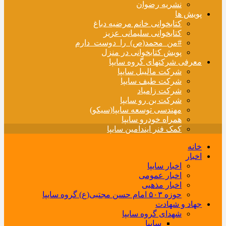
نشریه رضوان
پویش ها
کتابخوانی خانم مرضیه دباغ
کتابخوانی سلیمانی عزیز
#من_محمد(ص)_را_دوست_دارم
پویش کتابخوانی در منزل
معرفی شرکتهای گروه سایپا
شرکت مالیبل سایپا
شرکت طیف سایپا
شرکت زامیاد
شرکت بن رو سایپا
مهندسی توسعه سایپا(سیکو)
همراه خودرو سایپا
کمک فنر ایندامین سایپا
خانه
اخبار
اخبار سایپا
اخبار عمومی
اخبار مذهبی
حوزه ۵۰۳ امام حسن مجتبی(ع) گروه سایپا
جهاد و شهادت
شهدای گروه سایپا
سایپا