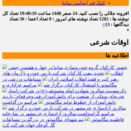
کمک فنر ایندامین سایپا
افزونه جلالی را نصب کنید.
24 صفر 1448
ساعت
19:40:10
تعداد کل
نوشته ها : 1202
تعداد نوشته های امروز : 0
تعداد اعضا : 36
تعداد
دیدگاهها : 13
×
اوقات شرعی
اطلاعیه ها
حضور کارکنان گروه خودروسازی سایپا در چهل و هفتمین جشن
انقلاب
تجدید بیعت کارکنان شرکت پارس خودرو با آرمان های
رهبر کبیر و فقید انقلاب اسلامی ایران
مسابقات ورزشی در
مگاموتوربا استقبال کارکنان برگزار شد
مراسم عزاداری و
ذکرمصیبت سالروز شهادت امام محمدتقی(ع) در شرکت زامیاد
تجربه‌ای میدانی از صنعت برای دانش‌آموزان فنی‌وحرفه‌ای؛ بازدید
دانش‌آموزان از خطوط تولید مگاموتور
مراسم بزرگداشت
سالروز آزادسازی خرمشهر در شرکت پارس خودرو برگزار شد
مراسم گرامیداشت سالروز آزادسازی خرمشهر در نمازخانه
فاطمیه مگاموتور
تیم شهدای مگاموتور در بزرگترین مسابقات
گل کوچک جهان شرکت کرد