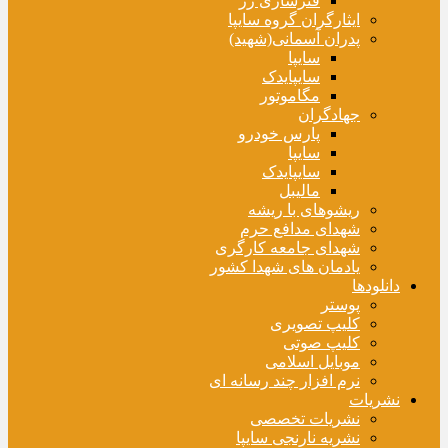
فنرسازی زر
ایثارگران گروه سایپا
پدران آسمانی(شهید)
سایپا
سایپایدک
مگاموتور
جهادگران
پارس خودرو
سایپا
سایپایدک
مالیبل
ریشوهای با ریشه
شهدای مدافع حرم
شهدای جامعه کارگری
یادمان های شهدا کشور
دانلودها
پوستر
کلیپ تصویری
کلیپ صوتی
موبایل اسلامی
نرم افزار چند رسانه ای
نشریات
نشریات تخصصی
نشریه نارنجی سایپا