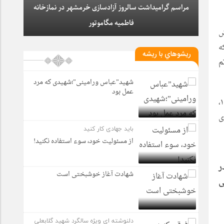
مراسم گرامیداشت سالروز آزادسازی خرمشهر در نمازخانه
فاطمیه مگاموتور
ش
ه
ريشوهاي با ريشه
رستان خاتم
شهید”عباس ورامینی”؛شهیدی که مرد
عمل بود
ماجراى قیام ۱۵ خرداد ۱۳۴۲، تحصیل در محضر آیت‏الله سعیدى و شروع مبارزات، دستگیرى و شکنجه توسط عوامل شاه در سال ۱۳۵۲،
ى
باید جهادی کار کنید
از مسئولیت خود، سوء استفاده نکنید!
ر
شهادت آغاز خوشبختی است
ی
دلنوشته ای ویژه سالگرد شهید گلابعلی