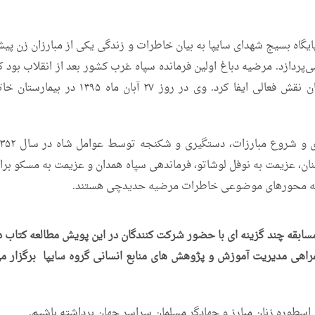
یگاه بسیج شهدای سایپا به بیان خاطرات و زندگی یکی از مبارزان زن پی
‌پردازد. مرضیه دباغ اولین فرمانده سپاه غرب کشور بعد از انقلاب بود ک
در نابودی سازمان‌هایی نظیر کومله و حزب دموکرات کردستان نقش فعالی ایفا کرد. وی در روز ۲۷ آبان ماه ۱۳۹۵ در بیما
نان، عزیمت به نوفل لوشاتو، فرماندهى سپاه همدان و عزیمت به مسکو برا
 جمله محورهای موضوعی خاطرات مرضیه حدیدچی هستند.
مسابقه چند گزینه ای با حضور شرکت کنندگان در این پویش مطالعه کتاب د
دای سایپا و همراهی مدیریت آموزش و پژوهش های منابع انسانی گروه سایپا برگزار م
 اسطوره زنان مبارز و جهادگر مسلمان سراسر جهان برداشته باشیم.