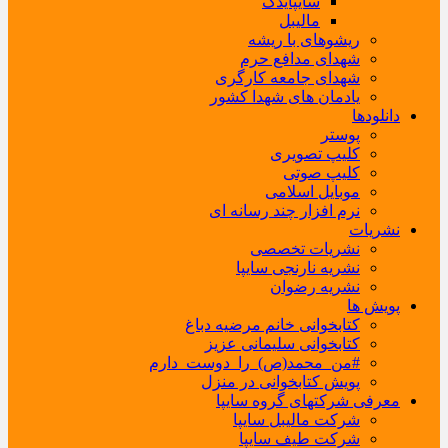
سایپایدک
مالیبل
ریشوهای با ریشه
شهدای مدافع حرم
شهدای جامعه کارگری
یادمان های شهدا کشور
دانلودها
پوستر
کلیپ تصویری
کلیپ صوتی
موبایل اسلامی
نرم افزار چند رسانه ای
نشریات
نشریات تخصصی
نشریه نارنجی سایپا
نشریه رضوان
پویش ها
کتابخوانی خانم مرضیه دباغ
کتابخوانی سلیمانی عزیز
#من_محمد(ص)_را_دوست_دارم
پویش کتابخوانی در منزل
معرفی شرکتهای گروه سایپا
شرکت مالیبل سایپا
شرکت طیف سایپا