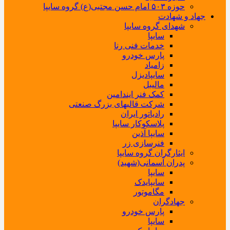
حوزه ۵۰۳ امام حسن مجتبی(ع) گروه سایپا
جهاد و شهادت
شهدای گروه سایپا
سایپا
خدمات فنی رنا
پارس خودرو
زامیاد
سایپادیزل
مالیبل
کمک فنر ایندامین
شرکت قالبهای بزرگ صنعتی
رادیاتور ایران
پلاسکوکار سایپا
سایپا آذین
فنرسازی زر
ایثارگران گروه سایپا
پدران آسمانی(شهید)
سایپا
سایپایدک
مگاموتور
جهادگران
پارس خودرو
سایپا