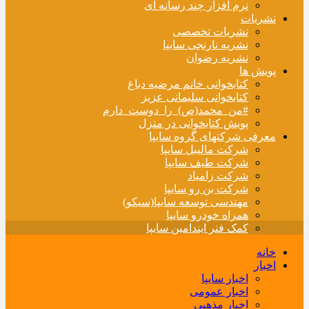
نرم افزار چند رسانه ای
نشریات
نشریات تخصصی
نشریه نارنجی سایپا
نشریه رضوان
پویش ها
کتابخوانی خانم مرضیه دباغ
کتابخوانی سلیمانی عزیز
#من_محمد(ص)_را_دوست_دارم
پویش کتابخوانی در منزل
معرفی شرکتهای گروه سایپا
شرکت مالیبل سایپا
شرکت طیف سایپا
شرکت زامیاد
شرکت بن رو سایپا
مهندسی توسعه سایپا(سیکو)
همراه خودرو سایپا
کمک فنر ایندامین سایپا
خانه
اخبار
اخبار سایپا
اخبار عمومی
اخبار مذهبی