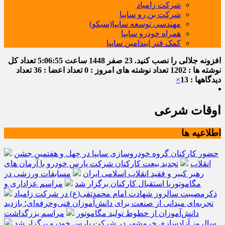
شرکت زامیاد
شرکت بن رو سایپا
مهندسی توسعه سایپا(سیکو)
همراه خودرو سایپا
کمک فنر ایندامین سایپا
افزونه جلالی را نصب کنید.
23 صفر 1448
ساعت
5:06:55
تعداد کل
نوشته ها : 1202
تعداد نوشته های امروز : 0
تعداد اعضا : 36
تعداد
دیدگاهها : 13
×
اوقات شرعی
اطلاعیه ها
حضور کارکنان گروه خودروسازی سایپا در چهل و هفتمین جشن
انقلاب
تجدید بیعت کارکنان شرکت پارس خودرو با آرمان های
رهبر کبیر و فقید انقلاب اسلامی ایران
مسابقات ورزشی در
مگاموتوربا استقبال کارکنان برگزار شد
مراسم عزاداری و
ذکرمصیبت سالروز شهادت امام محمدتقی(ع) در شرکت زامیاد
تجربه‌ای میدانی از صنعت برای دانش‌آموزان فنی‌وحرفه‌ای؛ بازدید
دانش‌آموزان از خطوط تولید مگاموتور
مراسم بزرگداشت
سالروز آزادسازی خرمشهر در شرکت پارس خودرو برگزار شد