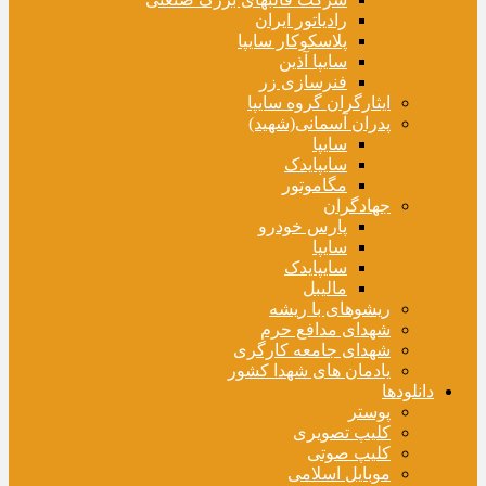
رادیاتور ایران
پلاسکوکار سایپا
سایپا آذین
فنرسازی زر
ایثارگران گروه سایپا
پدران آسمانی(شهید)
سایپا
سایپایدک
مگاموتور
جهادگران
پارس خودرو
سایپا
سایپایدک
مالیبل
ریشوهای با ریشه
شهدای مدافع حرم
شهدای جامعه کارگری
یادمان های شهدا کشور
دانلودها
پوستر
کلیپ تصویری
کلیپ صوتی
موبایل اسلامی