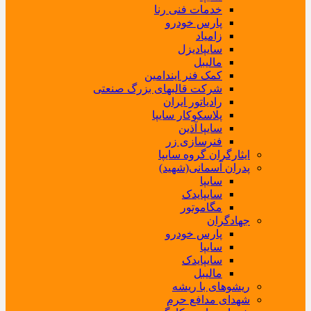
خدمات فنی رنا
پارس خودرو
زامیاد
سایپادیزل
مالیبل
کمک فنر ایندامین
شرکت قالبهای بزرگ صنعتی
رادیاتور ایران
پلاسکوکار سایپا
سایپا آذین
فنرسازی زر
ایثارگران گروه سایپا
پدران آسمانی(شهید)
سایپا
سایپایدک
مگاموتور
جهادگران
پارس خودرو
سایپا
سایپایدک
مالیبل
ریشوهای با ریشه
شهدای مدافع حرم