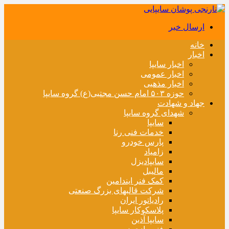
ارسال خبر
خانه
اخبار
اخبار سایپا
اخبار عمومی
اخبار مذهبی
حوزه ۵۰۳ امام حسن مجتبی(ع) گروه سایپا
جهاد و شهادت
شهدای گروه سایپا
سایپا
خدمات فنی رنا
پارس خودرو
زامیاد
سایپادیزل
مالیبل
کمک فنر ایندامین
شرکت قالبهای بزرگ صنعتی
رادیاتور ایران
پلاسکوکار سایپا
سایپا آذین