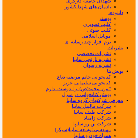
شهدای جامعه کارگری
یادمان های شهدا کشور
دانلودها
پوستر
کلیپ تصویری
کلیپ صوتی
موبایل اسلامی
نرم افزار چند رسانه ای
نشریات
نشریات تخصصی
نشریه نارنجی سایپا
نشریه رضوان
پویش ها
کتابخوانی خانم مرضیه دباغ
کتابخوانی سلیمانی عزیز
#من_محمد(ص)_را_دوست_دارم
پویش کتابخوانی در منزل
معرفی شرکتهای گروه سایپا
شرکت مالیبل سایپا
شرکت طیف سایپا
شرکت زامیاد
شرکت بن رو سایپا
مهندسی توسعه سایپا(سیکو)
همراه خودرو سایپا