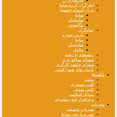
فنرسازی زر
ایثارگران گروه سایپا
پدران آسمانی(شهید)
سایپا
سایپایدک
مگاموتور
جهادگران
پارس خودرو
سایپا
سایپایدک
مالیبل
ریشوهای با ریشه
شهدای مدافع حرم
شهدای جامعه کارگری
یادمان های شهدا کشور
دانلودها
پوستر
کلیپ تصویری
کلیپ صوتی
موبایل اسلامی
نرم افزار چند رسانه ای
نشریات
نشریات تخصصی
نشریه نارنجی سایپا