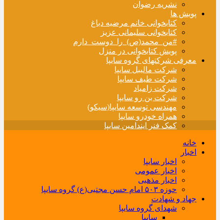
نشریه رضوان
پویش ها
کتابخوانی خانم مرضیه دباغ
کتابخوانی سلیمانی عزیز
#من_محمد(ص)_را_دوست_دارم
پویش کتابخوانی در منزل
معرفی شرکتهای گروه سایپا
شرکت مالیبل سایپا
شرکت طیف سایپا
شرکت زامیاد
شرکت بن رو سایپا
مهندسی توسعه سایپا(سیکو)
همراه خودرو سایپا
کمک فنر ایندامین سایپا
خانه
اخبار
اخبار سایپا
اخبار عمومی
اخبار مذهبی
حوزه ۵۰۳ امام حسن مجتبی(ع) گروه سایپا
جهاد و شهادت
شهدای گروه سایپا
سایپا