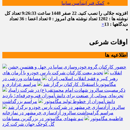
کمک فنر ایندامین سایپا
افزونه جلالی را نصب کنید.
22 صفر 1448
ساعت
9:26:33
تعداد کل
نوشته ها : 1202
تعداد نوشته های امروز : 0
تعداد اعضا : 36
تعداد
دیدگاهها : 13
×
اوقات شرعی
اطلاعیه ها
حضور کارکنان گروه خودروسازی سایپا در چهل و هفتمین جشن
انقلاب
تجدید بیعت کارکنان شرکت پارس خودرو با آرمان های
رهبر کبیر و فقید انقلاب اسلامی ایران
مسابقات ورزشی در
مگاموتوربا استقبال کارکنان برگزار شد
مراسم عزاداری و
ذکرمصیبت سالروز شهادت امام محمدتقی(ع) در شرکت زامیاد
تجربه‌ای میدانی از صنعت برای دانش‌آموزان فنی‌وحرفه‌ای؛ بازدید
دانش‌آموزان از خطوط تولید مگاموتور
مراسم بزرگداشت
سالروز آزادسازی خرمشهر در شرکت پارس خودرو برگزار شد
مراسم گرامیداشت سالروز آزادسازی خرمشهر در نمازخانه
فاطمیه مگاموتور
تیم شهدای مگاموتور در بزرگترین مسابقات
گل کوچک جهان شرکت کرد