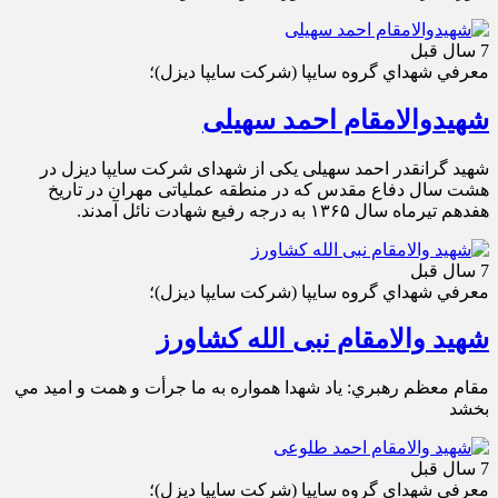
7 سال قبل
معرفي شهداي گروه سايپا (شركت سايپا ديزل)؛
شهیدوالامقام احمد سهیلی
شهید گرانقدر احمد سهیلی یکی از شهدای شرکت سایپا دیزل در
هشت سال دفاع مقدس که در منطقه عملیاتی مهران در تاریخ
هفدهم تیرماه سال ۱۳۶۵ به درجه رفیع شهادت نائل آمدند.
7 سال قبل
معرفي شهداي گروه سايپا (شركت سايپا ديزل)؛
شهید والامقام نبی الله کشاورز
مقام معظم رهبري: ياد شهدا همواره به ما جرأت و همت و اميد مي
بخشد
7 سال قبل
معرفي شهداي گروه سايپا (شركت سايپا ديزل)؛