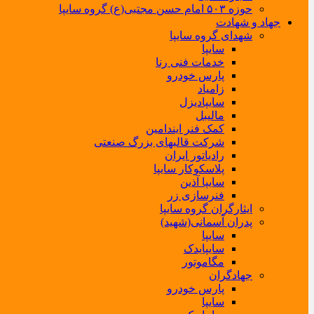
حوزه ۵۰۳ امام حسن مجتبی(ع) گروه سایپا
جهاد و شهادت
شهدای گروه سایپا
سایپا
خدمات فنی رنا
پارس خودرو
زامیاد
سایپادیزل
مالیبل
کمک فنر ایندامین
شرکت قالبهای بزرگ صنعتی
رادیاتور ایران
پلاسکوکار سایپا
سایپا آذین
فنرسازی زر
ایثارگران گروه سایپا
پدران آسمانی(شهید)
سایپا
سایپایدک
مگاموتور
جهادگران
پارس خودرو
سایپا