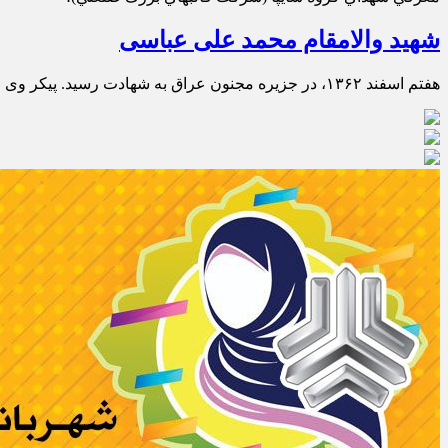
شهید والامقام محمد علی عباسی
هفتم اسفند ۱۳۶۲‏، در جزیره ‏مجنون عراق به شهادت رسید. پیکر وی مدت ها در منطقه بر جا ماند و سوم اردیبهشت ۱۳۷۵‏، پس از تفحص در مزار پایین شهرستان زادگاهش به خاک سپرده ‏شد.