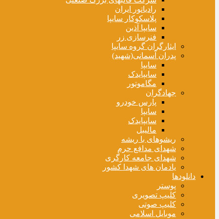
رادیاتور ایران
پلاسکوکار سایپا
سایپا آذین
فنرسازی زر
ایثارگران گروه سایپا
پدران آسمانی(شهید)
سایپا
سایپایدک
مگاموتور
جهادگران
پارس خودرو
سایپا
سایپایدک
مالیبل
ریشوهای با ریشه
شهدای مدافع حرم
شهدای جامعه کارگری
یادمان های شهدا کشور
دانلودها
پوستر
کلیپ تصویری
کلیپ صوتی
موبایل اسلامی