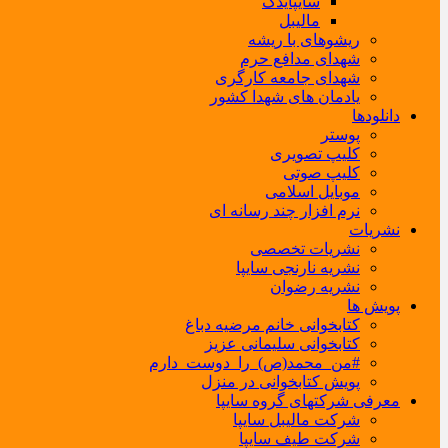
سایپایدک
مالیبل
ریشوهای با ریشه
شهدای مدافع حرم
شهدای جامعه کارگری
یادمان های شهدا کشور
دانلودها
پوستر
کلیپ تصویری
کلیپ صوتی
موبایل اسلامی
نرم افزار چند رسانه ای
نشریات
نشریات تخصصی
نشریه نارنجی سایپا
نشریه رضوان
پویش ها
کتابخوانی خانم مرضیه دباغ
کتابخوانی سلیمانی عزیز
#من_محمد(ص)_را_دوست_دارم
پویش کتابخوانی در منزل
معرفی شرکتهای گروه سایپا
شرکت مالیبل سایپا
شرکت طیف سایپا