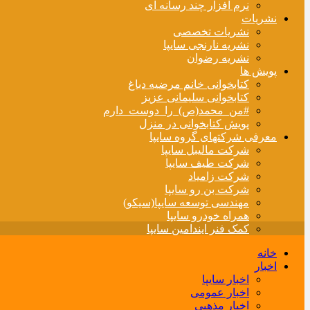
نرم افزار چند رسانه ای
نشریات
نشریات تخصصی
نشریه نارنجی سایپا
نشریه رضوان
پویش ها
کتابخوانی خانم مرضیه دباغ
کتابخوانی سلیمانی عزیز
#من_محمد(ص)_را_دوست_دارم
پویش کتابخوانی در منزل
معرفی شرکتهای گروه سایپا
شرکت مالیبل سایپا
شرکت طیف سایپا
شرکت زامیاد
شرکت بن رو سایپا
مهندسی توسعه سایپا(سیکو)
همراه خودرو سایپا
کمک فنر ایندامین سایپا
خانه
اخبار
اخبار سایپا
اخبار عمومی
اخبار مذهبی