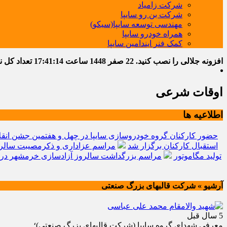
شرکت زامیاد
شرکت بن رو سایپا
مهندسی توسعه سایپا(سیکو)
همراه خودرو سایپا
کمک فنر ایندامین سایپا
افزونه جلالی را نصب کنید.
22 صفر 1448
ساعت
17:41:15
تعداد کل نوشت
اوقات شرعی
اطلاعیه ها
حضور کارکنان گروه خودروسازی سایپا در چهل و هفتمین جشن انقل
استقبال کارکنان برگزار شد
مراسم عزاداری و ذکرمصیبت سالرو
تولید مگاموتور
مراسم بزرگداشت سالروز آزادسازی خرمشهر در 
آرشیو » شرکت قالبهای بزرگ صنعتی
5 سال قبل
معرفي شهداي گروه سايپا (شركت قالبهاي بزرگ صنعتي)؛