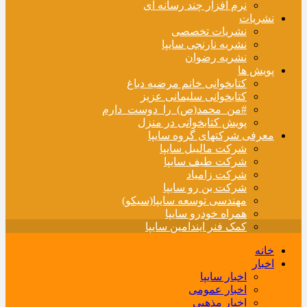
نرم افزار چند رسانه ای
نشریات
نشریات تخصصی
نشریه نارنجی سایپا
نشریه رضوان
پویش ها
کتابخوانی خانم مرضیه دباغ
کتابخوانی سلیمانی عزیز
#من_محمد(ص)_را_دوست_دارم
پویش کتابخوانی در منزل
معرفی شرکتهای گروه سایپا
شرکت مالیبل سایپا
شرکت طیف سایپا
شرکت زامیاد
شرکت بن رو سایپا
مهندسی توسعه سایپا(سیکو)
همراه خودرو سایپا
کمک فنر ایندامین سایپا
خانه
اخبار
اخبار سایپا
اخبار عمومی
اخبار مذهبی