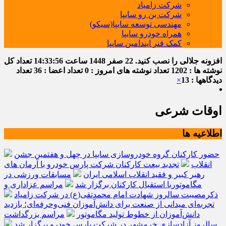
شرکت زامیاد
شرکت بن رو سایپا
مهندسی توسعه سایپا(سیکو)
همراه خودرو سایپا
کمک فنر ایندامین سایپا
افزونه جلالی را نصب کنید.
22 صفر 1448
ساعت
14:33:56
تعداد کل
نوشته ها : 1202
تعداد نوشته های امروز : 0
تعداد اعضا : 36
تعداد
دیدگاهها : 13
×
اوقات شرعی
اطلاعیه ها
حضور کارکنان گروه خودروسازی سایپا در چهل و هفتمین جشن
انقلاب
تجدید بیعت کارکنان شرکت پارس خودرو با آرمان های
رهبر کبیر و فقید انقلاب اسلامی ایران
مسابقات ورزشی در
مگاموتوربا استقبال کارکنان برگزار شد
مراسم عزاداری و
ذکرمصیبت سالروز شهادت امام محمدتقی(ع) در شرکت زامیاد
تجربه‌ای میدانی از صنعت برای دانش‌آموزان فنی‌وحرفه‌ای؛ بازدید
دانش‌آموزان از خطوط تولید مگاموتور
مراسم بزرگداشت
سالروز آزادسازی خرمشهر در شرکت پارس خودرو برگزار شد