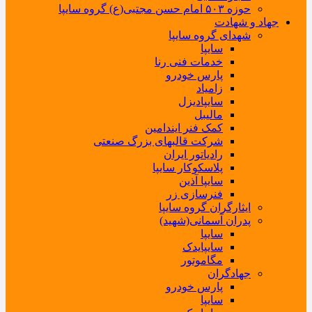
حوزه ۵۰۳ امام حسن مجتبی(ع) گروه سایپا
جهاد و شهادت
شهدای گروه سایپا
سایپا
خدمات فنی رنا
پارس خودرو
زامیاد
سایپادیزل
مالیبل
کمک فنر ایندامین
شرکت قالبهای بزرگ صنعتی
رادیاتور ایران
پلاسکوکار سایپا
سایپا آذین
فنرسازی زر
ایثارگران گروه سایپا
پدران آسمانی(شهید)
سایپا
سایپایدک
مگاموتور
جهادگران
پارس خودرو
سایپا