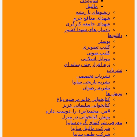
سایپایدک
مالیبل
ریشوهای با ریشه
شهدای مدافع حرم
شهدای جامعه کارگری
یادمان های شهدا کشور
دانلودها
پوستر
کلیپ تصویری
کلیپ صوتی
موبایل اسلامی
نرم افزار چند رسانه ای
نشریات
نشریات تخصصی
نشریه نارنجی سایپا
نشریه رضوان
پویش ها
کتابخوانی خانم مرضیه دباغ
کتابخوانی سلیمانی عزیز
#من_محمد(ص)_را_دوست_دارم
پویش کتابخوانی در منزل
معرفی شرکتهای گروه سایپا
شرکت مالیبل سایپا
شرکت طیف سایپا