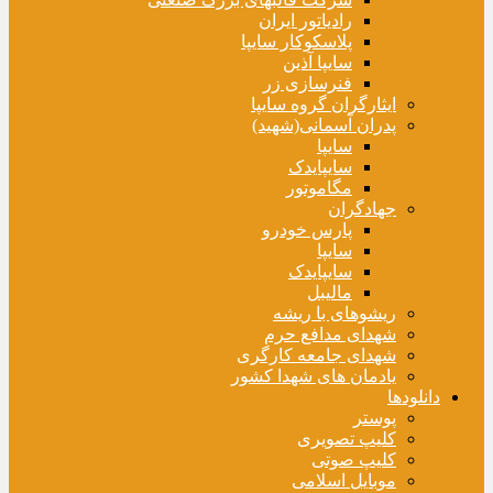
رادیاتور ایران
پلاسکوکار سایپا
سایپا آذین
فنرسازی زر
ایثارگران گروه سایپا
پدران آسمانی(شهید)
سایپا
سایپایدک
مگاموتور
جهادگران
پارس خودرو
سایپا
سایپایدک
مالیبل
ریشوهای با ریشه
شهدای مدافع حرم
شهدای جامعه کارگری
یادمان های شهدا کشور
دانلودها
پوستر
کلیپ تصویری
کلیپ صوتی
موبایل اسلامی