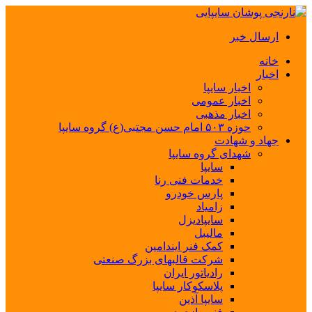
ارسال خبر
خانه
اخبار
اخبار سایپا
اخبار عمومی
اخبار مذهبی
حوزه ۵۰۳ امام حسن مجتبی(ع) گروه سایپا
جهاد و شهادت
شهدای گروه سایپا
سایپا
خدمات فنی رنا
پارس خودرو
زامیاد
سایپادیزل
مالیبل
کمک فنر ایندامین
شرکت قالبهای بزرگ صنعتی
رادیاتور ایران
پلاسکوکار سایپا
سایپا آذین