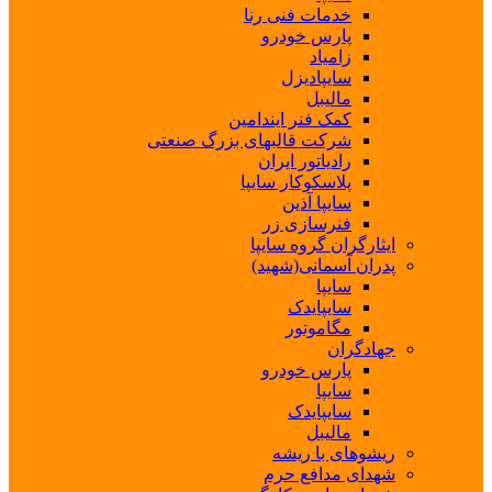
خدمات فنی رنا
پارس خودرو
زامیاد
سایپادیزل
مالیبل
کمک فنر ایندامین
شرکت قالبهای بزرگ صنعتی
رادیاتور ایران
پلاسکوکار سایپا
سایپا آذین
فنرسازی زر
ایثارگران گروه سایپا
پدران آسمانی(شهید)
سایپا
سایپایدک
مگاموتور
جهادگران
پارس خودرو
سایپا
سایپایدک
مالیبل
ریشوهای با ریشه
شهدای مدافع حرم