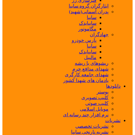
فنرسازی زر
ایثارگران گروه سایپا
پدران آسمانی(شهید)
سایپا
سایپایدک
مگاموتور
جهادگران
پارس خودرو
سایپا
سایپایدک
مالیبل
ریشوهای با ریشه
شهدای مدافع حرم
شهدای جامعه کارگری
یادمان های شهدا کشور
دانلودها
پوستر
کلیپ تصویری
کلیپ صوتی
موبایل اسلامی
نرم افزار چند رسانه ای
نشریات
نشریات تخصصی
نشریه نارنجی سایپا