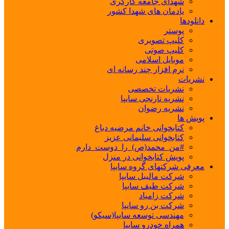
شهدای جامعه کارگری
یادمان های شهدا کشور
دانلودها
پوستر
کلیپ تصویری
کلیپ صوتی
موبایل اسلامی
نرم افزار چند رسانه ای
نشریات
نشریات تخصصی
نشریه نارنجی سایپا
نشریه رضوان
پویش ها
کتابخوانی خانم مرضیه دباغ
کتابخوانی سلیمانی عزیز
#من_محمد(ص)_را_دوست_دارم
پویش کتابخوانی در منزل
معرفی شرکتهای گروه سایپا
شرکت مالیبل سایپا
شرکت طیف سایپا
شرکت زامیاد
شرکت بن رو سایپا
مهندسی توسعه سایپا(سیکو)
همراه خودرو سایپا