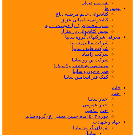
نشریه رضوان
پویش ها
کتابخوانی خانم مرضیه دباغ
کتابخوانی سلیمانی عزیز
#من_محمد(ص)_را_دوست_دارم
پویش کتابخوانی در منزل
معرفی شرکتهای گروه سایپا
شرکت مالیبل سایپا
شرکت طیف سایپا
شرکت زامیاد
شرکت بن رو سایپا
مهندسی توسعه سایپا(سیکو)
همراه خودرو سایپا
کمک فنر ایندامین سایپا
خانه
اخبار
اخبار سایپا
اخبار عمومی
اخبار مذهبی
حوزه ۵۰۳ امام حسن مجتبی(ع) گروه سایپا
جهاد و شهادت
شهدای گروه سایپا
سایپا