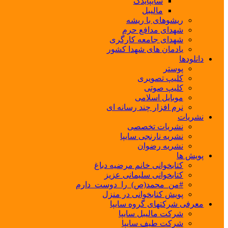
سایپایدک
مالیبل
ریشوهای با ریشه
شهدای مدافع حرم
شهدای جامعه کارگری
یادمان های شهدا کشور
دانلودها
پوستر
کلیپ تصویری
کلیپ صوتی
موبایل اسلامی
نرم افزار چند رسانه ای
نشریات
نشریات تخصصی
نشریه نارنجی سایپا
نشریه رضوان
پویش ها
کتابخوانی خانم مرضیه دباغ
کتابخوانی سلیمانی عزیز
#من_محمد(ص)_را_دوست_دارم
پویش کتابخوانی در منزل
معرفی شرکتهای گروه سایپا
شرکت مالیبل سایپا
شرکت طیف سایپا