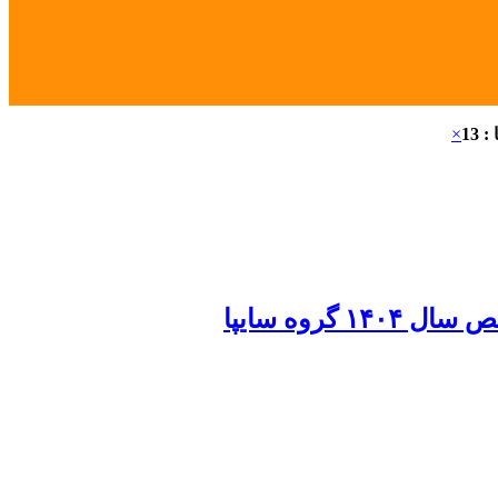
 13
×