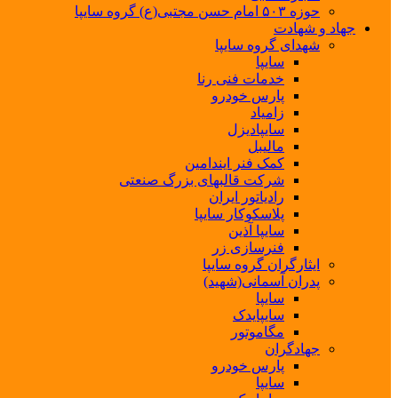
حوزه ۵۰۳ امام حسن مجتبی(ع) گروه سایپا
جهاد و شهادت
شهدای گروه سایپا
سایپا
خدمات فنی رنا
پارس خودرو
زامیاد
سایپادیزل
مالیبل
کمک فنر ایندامین
شرکت قالبهای بزرگ صنعتی
رادیاتور ایران
پلاسکوکار سایپا
سایپا آذین
فنرسازی زر
ایثارگران گروه سایپا
پدران آسمانی(شهید)
سایپا
سایپایدک
مگاموتور
جهادگران
پارس خودرو
سایپا