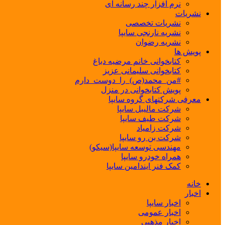
نرم افزار چند رسانه ای
نشریات
نشریات تخصصی
نشریه نارنجی سایپا
نشریه رضوان
پویش ها
کتابخوانی خانم مرضیه دباغ
کتابخوانی سلیمانی عزیز
#من_محمد(ص)_را_دوست_دارم
پویش کتابخوانی در منزل
معرفی شرکتهای گروه سایپا
شرکت مالیبل سایپا
شرکت طیف سایپا
شرکت زامیاد
شرکت بن رو سایپا
مهندسی توسعه سایپا(سیکو)
همراه خودرو سایپا
کمک فنر ایندامین سایپا
خانه
اخبار
اخبار سایپا
اخبار عمومی
اخبار مذهبی