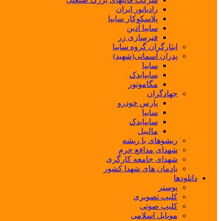
رادیاتور ایران
پلاسکوکار سایپا
سایپا آذین
فنرسازی زر
ایثارگران گروه سایپا
پدران آسمانی(شهید)
سایپا
سایپایدک
مگاموتور
جهادگران
پارس خودرو
سایپا
سایپایدک
مالیبل
ریشوهای با ریشه
شهدای مدافع حرم
شهدای جامعه کارگری
یادمان های شهدا کشور
دانلودها
پوستر
کلیپ تصویری
کلیپ صوتی
موبایل اسلامی