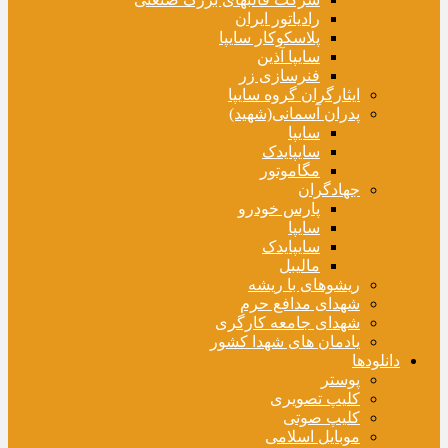
رادیاتور ایران
پلاسکوکار سایپا
سایپا آذین
فنرسازی زر
ایثارگران گروه سایپا
پدران آسمانی(شهید)
سایپا
سایپایدک
مگاموتور
جهادگران
پارس خودرو
سایپا
سایپایدک
مالیبل
ریشوهای با ریشه
شهدای مدافع حرم
شهدای جامعه کارگری
یادمان های شهدا کشور
دانلودها
پوستر
کلیپ تصویری
کلیپ صوتی
موبایل اسلامی