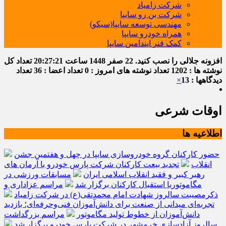
شرکت زامیاد
شرکت بن رو سایپا
مهندسی توسعه سایپا(سیکو)
همراه خودرو سایپا
کمک فنر ایندامین سایپا
افزونه جلالی را نصب کنید.
22 صفر 1448
ساعت
20:27:22
تعداد کل
نوشته ها : 1202
تعداد نوشته های امروز : 0
تعداد اعضا : 36
تعداد
دیدگاهها : 13
×
اوقات شرعی
اطلاعیه ها
حضور کارکنان گروه خودروسازی سایپا در چهل و هفتمین جشن
انقلاب
تجدید بیعت کارکنان شرکت پارس خودرو با آرمان های
رهبر کبیر و فقید انقلاب اسلامی ایران
مسابقات ورزشی در
مگاموتوربا استقبال کارکنان برگزار شد
مراسم عزاداری و
ذکرمصیبت سالروز شهادت امام محمدتقی(ع) در شرکت زامیاد
تجربه‌ای میدانی از صنعت برای دانش‌آموزان فنی‌وحرفه‌ای؛ بازدید
دانش‌آموزان از خطوط تولید مگاموتور
مراسم بزرگداشت
سالروز آزادسازی خرمشهر در شرکت پارس خودرو برگزار شد