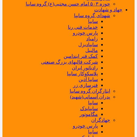
حوزه ۵۰۳ امام حسن مجتبی(ع) گروه سایپا
جهاد و شهادت
شهدای گروه سایپا
سایپا
خدمات فنی رنا
پارس خودرو
زامیاد
سایپادیزل
مالیبل
کمک فنر ایندامین
شرکت قالبهای بزرگ صنعتی
رادیاتور ایران
پلاسکوکار سایپا
سایپا آذین
فنرسازی زر
ایثارگران گروه سایپا
پدران آسمانی(شهید)
سایپا
سایپایدک
مگاموتور
جهادگران
پارس خودرو
سایپا