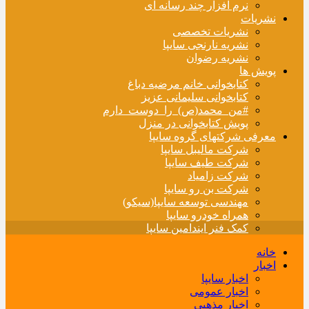
نرم افزار چند رسانه ای
نشریات
نشریات تخصصی
نشریه نارنجی سایپا
نشریه رضوان
پویش ها
کتابخوانی خانم مرضیه دباغ
کتابخوانی سلیمانی عزیز
#من_محمد(ص)_را_دوست_دارم
پویش کتابخوانی در منزل
معرفی شرکتهای گروه سایپا
شرکت مالیبل سایپا
شرکت طیف سایپا
شرکت زامیاد
شرکت بن رو سایپا
مهندسی توسعه سایپا(سیکو)
همراه خودرو سایپا
کمک فنر ایندامین سایپا
خانه
اخبار
اخبار سایپا
اخبار عمومی
اخبار مذهبی