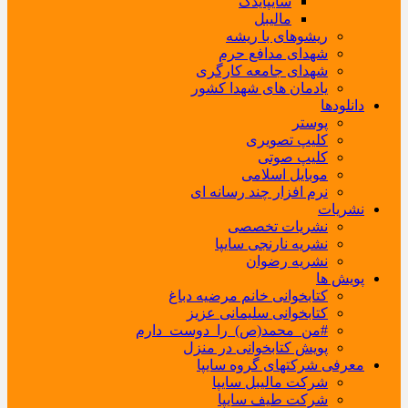
سایپایدک
مالیبل
ریشوهای با ریشه
شهدای مدافع حرم
شهدای جامعه کارگری
یادمان های شهدا کشور
دانلودها
پوستر
کلیپ تصویری
کلیپ صوتی
موبایل اسلامی
نرم افزار چند رسانه ای
نشریات
نشریات تخصصی
نشریه نارنجی سایپا
نشریه رضوان
پویش ها
کتابخوانی خانم مرضیه دباغ
کتابخوانی سلیمانی عزیز
#من_محمد(ص)_را_دوست_دارم
پویش کتابخوانی در منزل
معرفی شرکتهای گروه سایپا
شرکت مالیبل سایپا
شرکت طیف سایپا