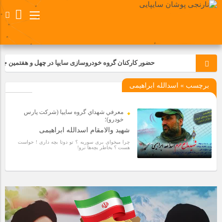
حضور کارکنان گروه خودروسازی سایپا در چهل و هفتمین جشن ا
برچسب » اسدالله ابراهیمی
معرفي شهداي گروه سايپا (شركت پارس
خودرو)؛
شهید والامقام اسدالله ابراهیمی
چرا میخوای بری سوریه ؟ تو دوتا بچه داری ! حواست
هست ؟ بخاطر بچه‌ها نرو!
6 سال قبل