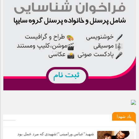
یاد شهدا
شهید”عباس ورامینی”؛شهیدی که مرد عمل بود