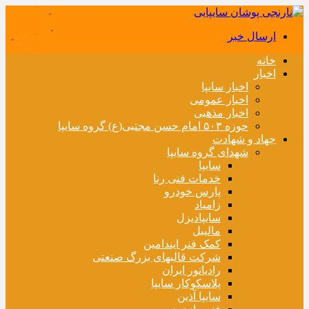
ارسال خبر
خانه
اخبار
اخبار سایپا
اخبار عمومی
اخبار مذهبی
حوزه ۵۰۳ امام حسن مجتبی(ع) گروه سایپا
جهاد و شهادت
شهدای گروه سایپا
سایپا
خدمات فنی رنا
پارس خودرو
زامیاد
سایپادیزل
مالیبل
کمک فنر ایندامین
شرکت قالبهای بزرگ صنعتی
رادیاتور ایران
پلاسکوکار سایپا
سایپا آذین