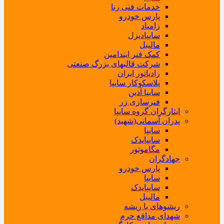
خدمات فنی رنا
پارس خودرو
زامیاد
سایپادیزل
مالیبل
کمک فنر ایندامین
شرکت قالبهای بزرگ صنعتی
رادیاتور ایران
پلاسکوکار سایپا
سایپا آذین
فنرسازی زر
ایثارگران گروه سایپا
پدران آسمانی(شهید)
سایپا
سایپایدک
مگاموتور
جهادگران
پارس خودرو
سایپا
سایپایدک
مالیبل
ریشوهای با ریشه
شهدای مدافع حرم