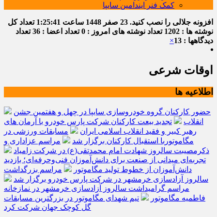
کمک فنر ایندامین سایپا
افزونه جلالی را نصب کنید.
23 صفر 1448
ساعت
1:25:41
تعداد کل
نوشته ها : 1202
تعداد نوشته های امروز : 0
تعداد اعضا : 36
تعداد
دیدگاهها : 13
×
اوقات شرعی
اطلاعیه ها
حضور کارکنان گروه خودروسازی سایپا در چهل و هفتمین جشن
انقلاب
تجدید بیعت کارکنان شرکت پارس خودرو با آرمان های
رهبر کبیر و فقید انقلاب اسلامی ایران
مسابقات ورزشی در
مگاموتوربا استقبال کارکنان برگزار شد
مراسم عزاداری و
ذکرمصیبت سالروز شهادت امام محمدتقی(ع) در شرکت زامیاد
تجربه‌ای میدانی از صنعت برای دانش‌آموزان فنی‌وحرفه‌ای؛ بازدید
دانش‌آموزان از خطوط تولید مگاموتور
مراسم بزرگداشت
سالروز آزادسازی خرمشهر در شرکت پارس خودرو برگزار شد
مراسم گرامیداشت سالروز آزادسازی خرمشهر در نمازخانه
فاطمیه مگاموتور
تیم شهدای مگاموتور در بزرگترین مسابقات
گل کوچک جهان شرکت کرد