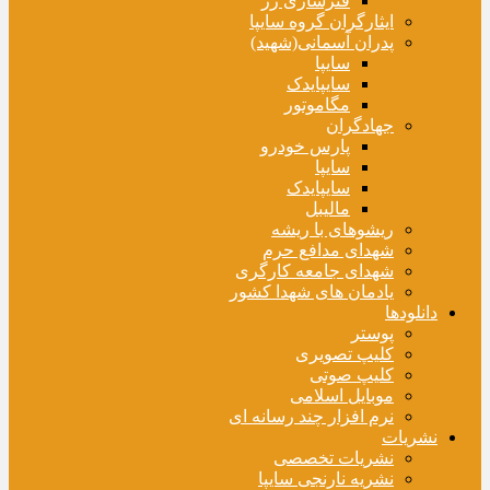
فنرسازی زر
ایثارگران گروه سایپا
پدران آسمانی(شهید)
سایپا
سایپایدک
مگاموتور
جهادگران
پارس خودرو
سایپا
سایپایدک
مالیبل
ریشوهای با ریشه
شهدای مدافع حرم
شهدای جامعه کارگری
یادمان های شهدا کشور
دانلودها
پوستر
کلیپ تصویری
کلیپ صوتی
موبایل اسلامی
نرم افزار چند رسانه ای
نشریات
نشریات تخصصی
نشریه نارنجی سایپا