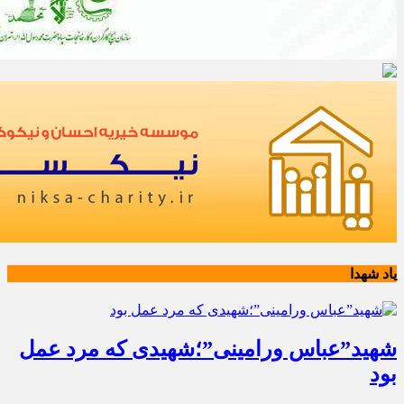
یاد شهدا
شهید”عباس ورامینی”؛شهیدی که مرد عمل
بود