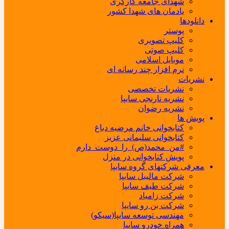
شهدای جامعه کارگری
یادمان های شهدا کشور
دانلودها
پوستر
کلیپ تصویری
کلیپ صوتی
موبایل اسلامی
نرم افزار چند رسانه ای
نشریات
نشریات تخصصی
نشریه نارنجی سایپا
نشریه رضوان
پویش ها
کتابخوانی خانم مرضیه دباغ
کتابخوانی سلیمانی عزیز
#من_محمد(ص)_را_دوست_دارم
پویش کتابخوانی در منزل
معرفی شرکتهای گروه سایپا
شرکت مالیبل سایپا
شرکت طیف سایپا
شرکت زامیاد
شرکت بن رو سایپا
مهندسی توسعه سایپا(سیکو)
همراه خودرو سایپا