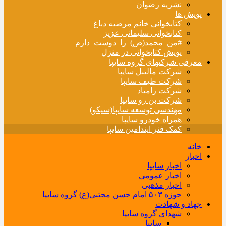
نشریه رضوان
پویش ها
کتابخوانی خانم مرضیه دباغ
کتابخوانی سلیمانی عزیز
#من_محمد(ص)_را_دوست_دارم
پویش کتابخوانی در منزل
معرفی شرکتهای گروه سایپا
شرکت مالیبل سایپا
شرکت طیف سایپا
شرکت زامیاد
شرکت بن رو سایپا
مهندسی توسعه سایپا(سیکو)
همراه خودرو سایپا
کمک فنر ایندامین سایپا
خانه
اخبار
اخبار سایپا
اخبار عمومی
اخبار مذهبی
حوزه ۵۰۳ امام حسن مجتبی(ع) گروه سایپا
جهاد و شهادت
شهدای گروه سایپا
سایپا