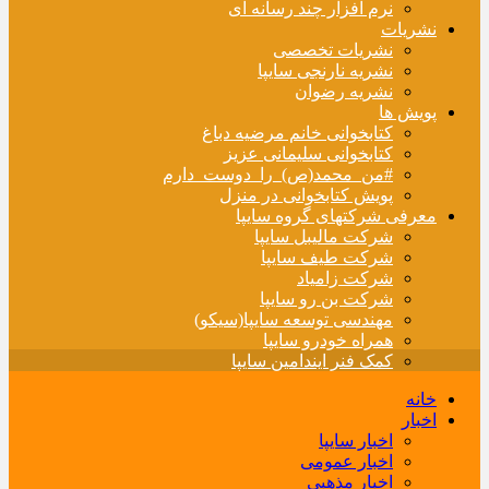
نرم افزار چند رسانه ای
نشریات
نشریات تخصصی
نشریه نارنجی سایپا
نشریه رضوان
پویش ها
کتابخوانی خانم مرضیه دباغ
کتابخوانی سلیمانی عزیز
#من_محمد(ص)_را_دوست_دارم
پویش کتابخوانی در منزل
معرفی شرکتهای گروه سایپا
شرکت مالیبل سایپا
شرکت طیف سایپا
شرکت زامیاد
شرکت بن رو سایپا
مهندسی توسعه سایپا(سیکو)
همراه خودرو سایپا
کمک فنر ایندامین سایپا
خانه
اخبار
اخبار سایپا
اخبار عمومی
اخبار مذهبی