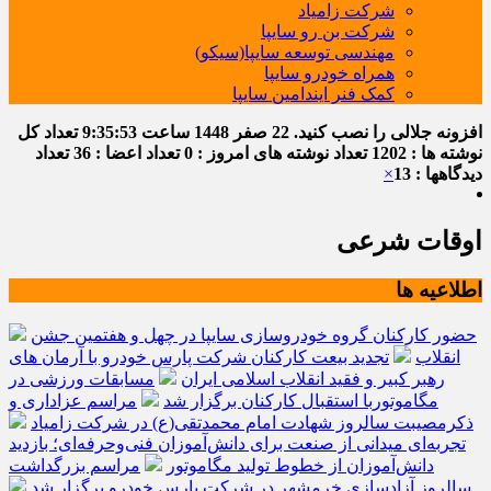
شرکت زامیاد
شرکت بن رو سایپا
مهندسی توسعه سایپا(سیکو)
همراه خودرو سایپا
کمک فنر ایندامین سایپا
افزونه جلالی را نصب کنید.
22 صفر 1448
ساعت
9:35:54
تعداد کل
نوشته ها : 1202
تعداد نوشته های امروز : 0
تعداد اعضا : 36
تعداد
دیدگاهها : 13
×
اوقات شرعی
اطلاعیه ها
حضور کارکنان گروه خودروسازی سایپا در چهل و هفتمین جشن
انقلاب
تجدید بیعت کارکنان شرکت پارس خودرو با آرمان های
رهبر کبیر و فقید انقلاب اسلامی ایران
مسابقات ورزشی در
مگاموتوربا استقبال کارکنان برگزار شد
مراسم عزاداری و
ذکرمصیبت سالروز شهادت امام محمدتقی(ع) در شرکت زامیاد
تجربه‌ای میدانی از صنعت برای دانش‌آموزان فنی‌وحرفه‌ای؛ بازدید
دانش‌آموزان از خطوط تولید مگاموتور
مراسم بزرگداشت
سالروز آزادسازی خرمشهر در شرکت پارس خودرو برگزار شد