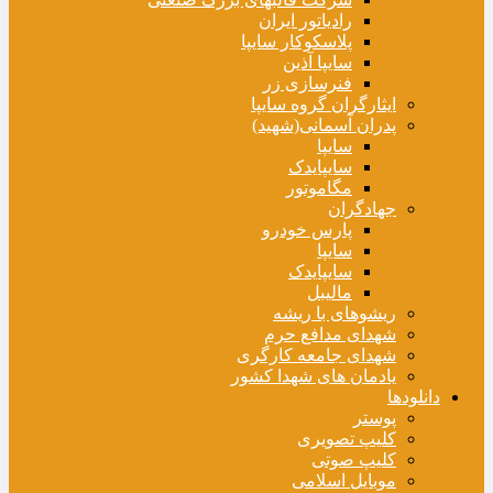
رادیاتور ایران
پلاسکوکار سایپا
سایپا آذین
فنرسازی زر
ایثارگران گروه سایپا
پدران آسمانی(شهید)
سایپا
سایپایدک
مگاموتور
جهادگران
پارس خودرو
سایپا
سایپایدک
مالیبل
ریشوهای با ریشه
شهدای مدافع حرم
شهدای جامعه کارگری
یادمان های شهدا کشور
دانلودها
پوستر
کلیپ تصویری
کلیپ صوتی
موبایل اسلامی