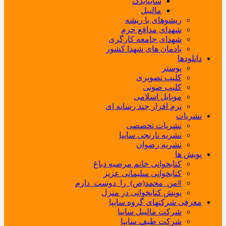
سایپایدک
مالیبل
ریشوهای با ریشه
شهدای مدافع حرم
شهدای جامعه کارگری
یادمان های شهدا کشور
دانلودها
پوستر
کلیپ تصویری
کلیپ صوتی
موبایل اسلامی
نرم افزار چند رسانه ای
نشریات
نشریات تخصصی
نشریه نارنجی سایپا
نشریه رضوان
پویش ها
کتابخوانی خانم مرضیه دباغ
کتابخوانی سلیمانی عزیز
#من_محمد(ص)_را_دوست_دارم
پویش کتابخوانی در منزل
معرفی شرکتهای گروه سایپا
شرکت مالیبل سایپا
شرکت طیف سایپا