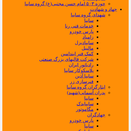
حوزه ۵۰۳ امام حسن مجتبی(ع) گروه سایپا
جهاد و شهادت
شهدای گروه سایپا
سایپا
خدمات فنی رنا
پارس خودرو
زامیاد
سایپادیزل
مالیبل
کمک فنر ایندامین
شرکت قالبهای بزرگ صنعتی
رادیاتور ایران
پلاسکوکار سایپا
سایپا آذین
فنرسازی زر
ایثارگران گروه سایپا
پدران آسمانی(شهید)
سایپا
سایپایدک
مگاموتور
جهادگران
پارس خودرو
سایپا