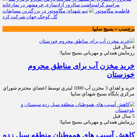
مراسم گرامیداشت سالروز آزادسازی خرمشهر در نمازخانه
فاطمیه مگاموتور
تیم شهدای مگاموتور در بزرگترین مسابقات
گل کوچک جهان شرکت کرد
برچسب » بسيج سايپا
4 سال قبل
رزمايش همدلي و مهرباني بسيج سايپا؛
خرید مخزن آب برای مناطق محروم
خوزستان
خريد و اهداي 3 مخزن آب 1000 ليتري توسط اعضاي محترم شوراي
مركزي پايگاه بسيج شهداي سايپا
5 سال قبل
رزمايش همدلي و مهرباني بسيج سايپا؛
کاهش آسیب های هموطنان منطقه سیل زده