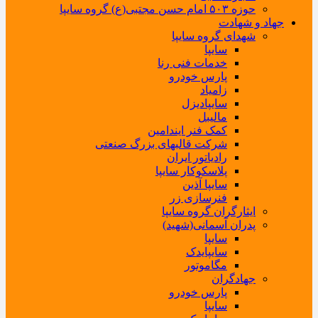
حوزه ۵۰۳ امام حسن مجتبی(ع) گروه سایپا
جهاد و شهادت
شهدای گروه سایپا
سایپا
خدمات فنی رنا
پارس خودرو
زامیاد
سایپادیزل
مالیبل
کمک فنر ایندامین
شرکت قالبهای بزرگ صنعتی
رادیاتور ایران
پلاسکوکار سایپا
سایپا آذین
فنرسازی زر
ایثارگران گروه سایپا
پدران آسمانی(شهید)
سایپا
سایپایدک
مگاموتور
جهادگران
پارس خودرو
سایپا