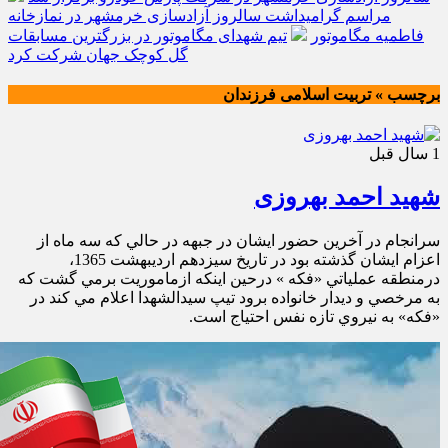
مراسم گرامیداشت سالروز آزادسازی خرمشهر در نمازخانه
فاطمیه مگاموتور
تیم شهدای مگاموتور در بزرگترین مسابقات
گل کوچک جهان شرکت کرد
برچسب » تربیت اسلامی فرزندان
1 سال قبل
شهید احمد بهروزی
سرانجام در آخرين حضور ايشان در جبهه در حالي كه سه ماه از
اعزام ايشان گذشته بود در تاريخ سیزدهم اردیبهشت 1365،
درمنطقه عملياتي «فكه » درحين اينكه ازماموريت برمي گشت كه
به مرخصي و دیدار خانواده برود تيپ سيدالشهدا اعلام مي كند در
«فكه» به نيروي تازه نفس احتياج است.