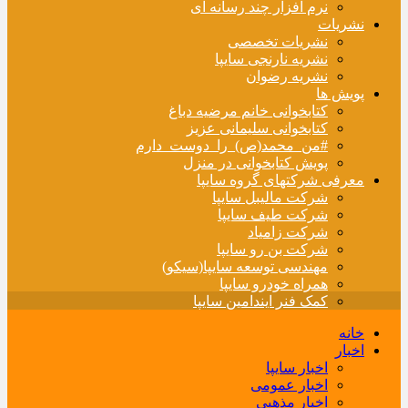
نرم افزار چند رسانه ای
نشریات
نشریات تخصصی
نشریه نارنجی سایپا
نشریه رضوان
پویش ها
کتابخوانی خانم مرضیه دباغ
کتابخوانی سلیمانی عزیز
#من_محمد(ص)_را_دوست_دارم
پویش کتابخوانی در منزل
معرفی شرکتهای گروه سایپا
شرکت مالیبل سایپا
شرکت طیف سایپا
شرکت زامیاد
شرکت بن رو سایپا
مهندسی توسعه سایپا(سیکو)
همراه خودرو سایپا
کمک فنر ایندامین سایپا
خانه
اخبار
اخبار سایپا
اخبار عمومی
اخبار مذهبی