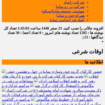
شرکت زامیاد
شرکت بن رو سایپا
مهندسی توسعه سایپا(سیکو)
همراه خودرو سایپا
کمک فنر ایندامین سایپا
افزونه جلالی را نصب کنید.
23 صفر 1448
ساعت
1:45:03
تعداد کل
نوشته ها : 1202
تعداد نوشته های امروز : 0
تعداد اعضا : 36
تعداد
دیدگاهها : 13
×
اوقات شرعی
اطلاعیه ها
حضور کارکنان گروه خودروسازی سایپا در چهل و هفتمین جشن
انقلاب
تجدید بیعت کارکنان شرکت پارس خودرو با آرمان های
رهبر کبیر و فقید انقلاب اسلامی ایران
مسابقات ورزشی در
مگاموتوربا استقبال کارکنان برگزار شد
مراسم عزاداری و
ذکرمصیبت سالروز شهادت امام محمدتقی(ع) در شرکت زامیاد
تجربه‌ای میدانی از صنعت برای دانش‌آموزان فنی‌وحرفه‌ای؛ بازدید
دانش‌آموزان از خطوط تولید مگاموتور
مراسم بزرگداشت
سالروز آزادسازی خرمشهر در شرکت پارس خودرو برگزار شد