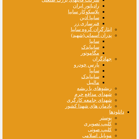
رادیاتور ایران
پلاسکوکار سایپا
سایپا آذین
فنرسازی زر
ایثارگران گروه سایپا
پدران آسمانی(شهید)
سایپا
سایپایدک
مگاموتور
جهادگران
پارس خودرو
سایپا
سایپایدک
مالیبل
ریشوهای با ریشه
شهدای مدافع حرم
شهدای جامعه کارگری
یادمان های شهدا کشور
دانلودها
پوستر
کلیپ تصویری
کلیپ صوتی
موبایل اسلامی