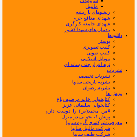
سایپایدک
مالیبل
ریشوهای با ریشه
شهدای مدافع حرم
شهدای جامعه کارگری
یادمان های شهدا کشور
دانلودها
پوستر
کلیپ تصویری
کلیپ صوتی
موبایل اسلامی
نرم افزار چند رسانه ای
نشریات
نشریات تخصصی
نشریه نارنجی سایپا
نشریه رضوان
پویش ها
کتابخوانی خانم مرضیه دباغ
کتابخوانی سلیمانی عزیز
#من_محمد(ص)_را_دوست_دارم
پویش کتابخوانی در منزل
معرفی شرکتهای گروه سایپا
شرکت مالیبل سایپا
شرکت طیف سایپا