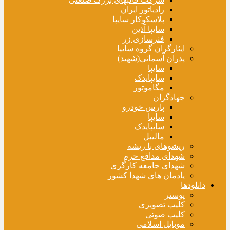
رادیاتور ایران
پلاسکوکار سایپا
سایپا آذین
فنرسازی زر
ایثارگران گروه سایپا
پدران آسمانی(شهید)
سایپا
سایپایدک
مگاموتور
جهادگران
پارس خودرو
سایپا
سایپایدک
مالیبل
ریشوهای با ریشه
شهدای مدافع حرم
شهدای جامعه کارگری
یادمان های شهدا کشور
دانلودها
پوستر
کلیپ تصویری
کلیپ صوتی
موبایل اسلامی