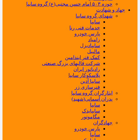
حوزه ۵۰۳ امام حسن مجتبی(ع) گروه سایپا
جهاد و شهادت
شهدای گروه سایپا
سایپا
خدمات فنی رنا
پارس خودرو
زامیاد
سایپادیزل
مالیبل
کمک فنر ایندامین
شرکت قالبهای بزرگ صنعتی
رادیاتور ایران
پلاسکوکار سایپا
سایپا آذین
فنرسازی زر
ایثارگران گروه سایپا
پدران آسمانی(شهید)
سایپا
سایپایدک
مگاموتور
جهادگران
پارس خودرو
سایپا