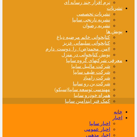
نرم افزار چند رسانه ای
نشریات
نشریات تخصصی
نشریه نارنجی سایپا
نشریه رضوان
پویش ها
کتابخوانی خانم مرضیه دباغ
کتابخوانی سلیمانی عزیز
#من_محمد(ص)_را_دوست_دارم
پویش کتابخوانی در منزل
معرفی شرکتهای گروه سایپا
شرکت مالیبل سایپا
شرکت طیف سایپا
شرکت زامیاد
شرکت بن رو سایپا
مهندسی توسعه سایپا(سیکو)
همراه خودرو سایپا
کمک فنر ایندامین سایپا
خانه
اخبار
اخبار سایپا
اخبار عمومی
اخبار مذهبی