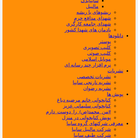
سایپایدک
مالیبل
ریشوهای با ریشه
شهدای مدافع حرم
شهدای جامعه کارگری
یادمان های شهدا کشور
دانلودها
پوستر
کلیپ تصویری
کلیپ صوتی
موبایل اسلامی
نرم افزار چند رسانه ای
نشریات
نشریات تخصصی
نشریه نارنجی سایپا
نشریه رضوان
پویش ها
کتابخوانی خانم مرضیه دباغ
کتابخوانی سلیمانی عزیز
#من_محمد(ص)_را_دوست_دارم
پویش کتابخوانی در منزل
معرفی شرکتهای گروه سایپا
شرکت مالیبل سایپا
شرکت طیف سایپا