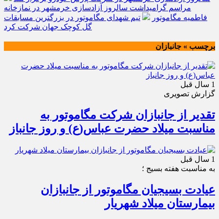
مراسم گرامیداشت سالروز آزادسازی خرمشهر در نمازخانه
فاطمیه مگاموتور
تیم شهدای مگاموتور در بزرگترین مسابقات
گل کوچک جهان شرکت کرد
برچسب » جانبازان
1 سال قبل
گزارش تصویری
تقدیر از جانبازان شرکت مگاموتور به
مناسبت میلاد حضرت عباس(ع) و روز جانباز
1 سال قبل
به مناسبت هفته بسیج ؛
عیادت بسیجیان مگاموتور از جانبازان
بیمارستان میلاد شهریار