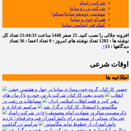
شرکت زامیاد
شرکت بن رو سایپا
مهندسی توسعه سایپا(سیکو)
همراه خودرو سایپا
کمک فنر ایندامین سایپا
افزونه جلالی را نصب کنید.
25 صفر 1448
ساعت
21:44:33
تعداد کل
نوشته ها : 1202
تعداد نوشته های امروز : 0
تعداد اعضا : 36
تعداد
دیدگاهها : 13
×
اوقات شرعی
اطلاعیه ها
حضور کارکنان گروه خودروسازی سایپا در چهل و هفتمین جشن
انقلاب
تجدید بیعت کارکنان شرکت پارس خودرو با آرمان های
رهبر کبیر و فقید انقلاب اسلامی ایران
مسابقات ورزشی در
مگاموتوربا استقبال کارکنان برگزار شد
مراسم عزاداری و
ذکرمصیبت سالروز شهادت امام محمدتقی(ع) در شرکت زامیاد
تجربه‌ای میدانی از صنعت برای دانش‌آموزان فنی‌وحرفه‌ای؛ بازدید
دانش‌آموزان از خطوط تولید مگاموتور
مراسم بزرگداشت
سالروز آزادسازی خرمشهر در شرکت پارس خودرو برگزار شد