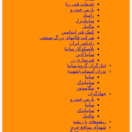
خدمات فنی رنا
پارس خودرو
زامیاد
سایپادیزل
مالیبل
کمک فنر ایندامین
شرکت قالبهای بزرگ صنعتی
رادیاتور ایران
پلاسکوکار سایپا
سایپا آذین
فنرسازی زر
ایثارگران گروه سایپا
پدران آسمانی(شهید)
سایپا
سایپایدک
مگاموتور
جهادگران
پارس خودرو
سایپا
سایپایدک
مالیبل
ریشوهای با ریشه
شهدای مدافع حرم