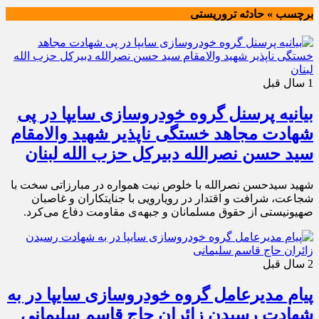
برچسب » حادثه تروریستی
1 سال قبل
بیانیه پرسنل گروه خودروسازی سایپا در پی
شهادت مجاهد خستگی ناپذیر شهید والامقام
سید حسن نصرالله دبیرکل حزب الله لبنان
شهید سیدحسن نصرالله با خلوص نیت همواره در مبارزاتی سخت با
شجاعت، شرافت و اقتدار در رویارویی با جنایتکاران و غاصبان
صهیونیستی از حقوق مسلمانان و جبهه‌ی مقاومت دفاع می‌کرد.
2 سال قبل
پیام مدیرعامل گروه خودروسازی سایپا در به
شهادت رسیدن زائران حاج قاسم سلیمانی