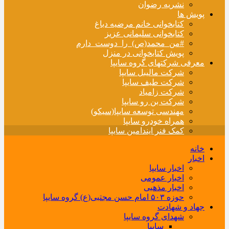
نشریه رضوان
پویش ها
کتابخوانی خانم مرضیه دباغ
کتابخوانی سلیمانی عزیز
#من_محمد(ص)_را_دوست_دارم
پویش کتابخوانی در منزل
معرفی شرکتهای گروه سایپا
شرکت مالیبل سایپا
شرکت طیف سایپا
شرکت زامیاد
شرکت بن رو سایپا
مهندسی توسعه سایپا(سیکو)
همراه خودرو سایپا
کمک فنر ایندامین سایپا
خانه
اخبار
اخبار سایپا
اخبار عمومی
اخبار مذهبی
حوزه ۵۰۳ امام حسن مجتبی(ع) گروه سایپا
جهاد و شهادت
شهدای گروه سایپا
سایپا