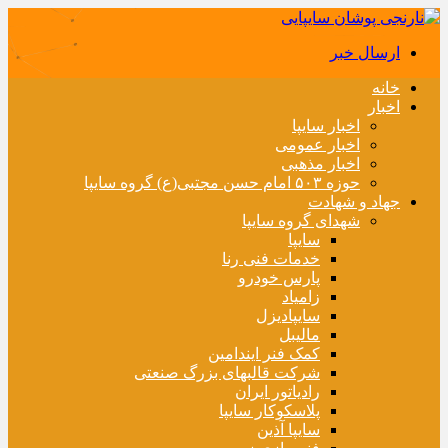
ارسال خبر
خانه
اخبار
اخبار سایپا
اخبار عمومی
اخبار مذهبی
حوزه ۵۰۳ امام حسن مجتبی(ع) گروه سایپا
جهاد و شهادت
شهدای گروه سایپا
سایپا
خدمات فنی رنا
پارس خودرو
زامیاد
سایپادیزل
مالیبل
کمک فنر ایندامین
شرکت قالبهای بزرگ صنعتی
رادیاتور ایران
پلاسکوکار سایپا
سایپا آذین