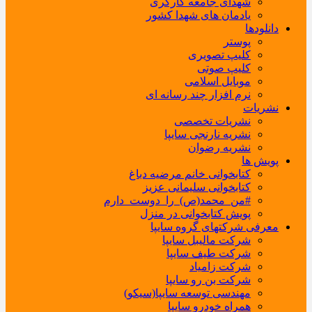
شهدای جامعه کارگری
یادمان های شهدا کشور
دانلودها
پوستر
کلیپ تصویری
کلیپ صوتی
موبایل اسلامی
نرم افزار چند رسانه ای
نشریات
نشریات تخصصی
نشریه نارنجی سایپا
نشریه رضوان
پویش ها
کتابخوانی خانم مرضیه دباغ
کتابخوانی سلیمانی عزیز
#من_محمد(ص)_را_دوست_دارم
پویش کتابخوانی در منزل
معرفی شرکتهای گروه سایپا
شرکت مالیبل سایپا
شرکت طیف سایپا
شرکت زامیاد
شرکت بن رو سایپا
مهندسی توسعه سایپا(سیکو)
همراه خودرو سایپا