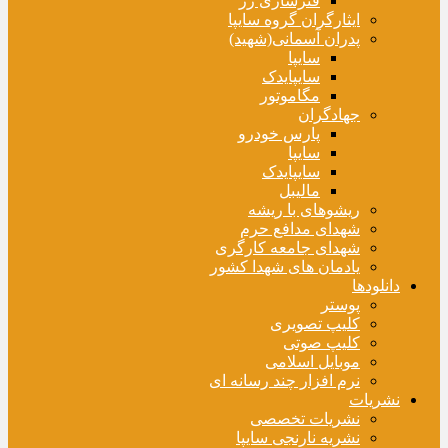
فنرسازی زر
ایثارگران گروه سایپا
پدران آسمانی(شهید)
سایپا
سایپایدک
مگاموتور
جهادگران
پارس خودرو
سایپا
سایپایدک
مالیبل
ریشوهای با ریشه
شهدای مدافع حرم
شهدای جامعه کارگری
یادمان های شهدا کشور
دانلودها
پوستر
کلیپ تصویری
کلیپ صوتی
موبایل اسلامی
نرم افزار چند رسانه ای
نشریات
نشریات تخصصی
نشریه نارنجی سایپا