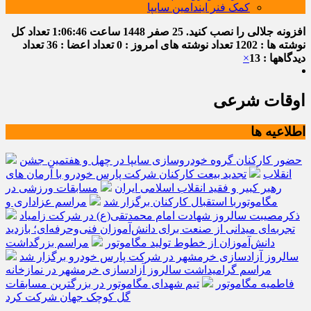
کمک فنر ایندامین سایپا
افزونه جلالی را نصب کنید.
25 صفر 1448
ساعت
1:06:47
تعداد کل
نوشته ها : 1202
تعداد نوشته های امروز : 0
تعداد اعضا : 36
تعداد
دیدگاهها : 13
×
اوقات شرعی
اطلاعیه ها
حضور کارکنان گروه خودروسازی سایپا در چهل و هفتمین جشن
انقلاب
تجدید بیعت کارکنان شرکت پارس خودرو با آرمان های
رهبر کبیر و فقید انقلاب اسلامی ایران
مسابقات ورزشی در
مگاموتوربا استقبال کارکنان برگزار شد
مراسم عزاداری و
ذکرمصیبت سالروز شهادت امام محمدتقی(ع) در شرکت زامیاد
تجربه‌ای میدانی از صنعت برای دانش‌آموزان فنی‌وحرفه‌ای؛ بازدید
دانش‌آموزان از خطوط تولید مگاموتور
مراسم بزرگداشت
سالروز آزادسازی خرمشهر در شرکت پارس خودرو برگزار شد
مراسم گرامیداشت سالروز آزادسازی خرمشهر در نمازخانه
فاطمیه مگاموتور
تیم شهدای مگاموتور در بزرگترین مسابقات
گل کوچک جهان شرکت کرد