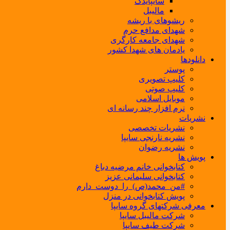
سایپایدک
مالیبل
ریشوهای با ریشه
شهدای مدافع حرم
شهدای جامعه کارگری
یادمان های شهدا کشور
دانلودها
پوستر
کلیپ تصویری
کلیپ صوتی
موبایل اسلامی
نرم افزار چند رسانه ای
نشریات
نشریات تخصصی
نشریه نارنجی سایپا
نشریه رضوان
پویش ها
کتابخوانی خانم مرضیه دباغ
کتابخوانی سلیمانی عزیز
#من_محمد(ص)_را_دوست_دارم
پویش کتابخوانی در منزل
معرفی شرکتهای گروه سایپا
شرکت مالیبل سایپا
شرکت طیف سایپا