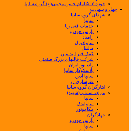
حوزه ۵۰۳ امام حسن مجتبی(ع) گروه سایپا
جهاد و شهادت
شهدای گروه سایپا
سایپا
خدمات فنی رنا
پارس خودرو
زامیاد
سایپادیزل
مالیبل
کمک فنر ایندامین
شرکت قالبهای بزرگ صنعتی
رادیاتور ایران
پلاسکوکار سایپا
سایپا آذین
فنرسازی زر
ایثارگران گروه سایپا
پدران آسمانی(شهید)
سایپا
سایپایدک
مگاموتور
جهادگران
پارس خودرو
سایپا