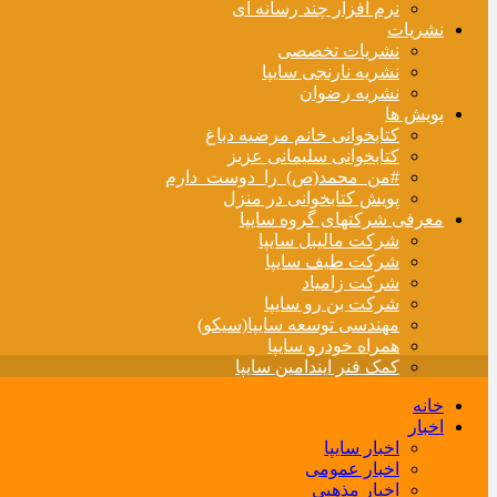
نرم افزار چند رسانه ای
نشریات
نشریات تخصصی
نشریه نارنجی سایپا
نشریه رضوان
پویش ها
کتابخوانی خانم مرضیه دباغ
کتابخوانی سلیمانی عزیز
#من_محمد(ص)_را_دوست_دارم
پویش کتابخوانی در منزل
معرفی شرکتهای گروه سایپا
شرکت مالیبل سایپا
شرکت طیف سایپا
شرکت زامیاد
شرکت بن رو سایپا
مهندسی توسعه سایپا(سیکو)
همراه خودرو سایپا
کمک فنر ایندامین سایپا
خانه
اخبار
اخبار سایپا
اخبار عمومی
اخبار مذهبی