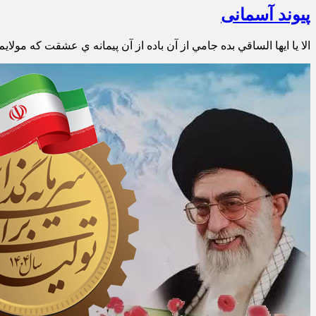
پیوند آسمانی
الا يا ايھا الساقي بده جامي از آن باده از آن پیمانه ي عشقت كه مولاي