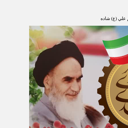
م علي (ع) شاده