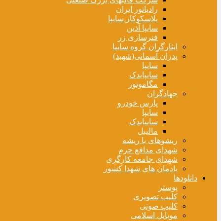
رادیاتور ایران
پلاسکوکار سایپا
سایپا آذین
فنرسازی زر
ایثارگران گروه سایپا
پدران آسمانی(شهید)
سایپا
سایپایدک
مگاموتور
جهادگران
پارس خودرو
سایپا
سایپایدک
مالیبل
ریشوهای با ریشه
شهدای مدافع حرم
شهدای جامعه کارگری
یادمان های شهدا کشور
دانلودها
پوستر
کلیپ تصویری
کلیپ صوتی
موبایل اسلامی