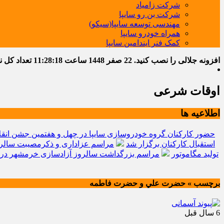
شرکت زامیاد
شرکت بن رو سایپا
مهندسی توسعه سایپا(سیکو)
همراه خودرو سایپا
کمک فنر ایندامین سایپا
افزونه جلالی را نصب کنید.
22 صفر 1448
ساعت
11:28:19
تعداد کل نوشت
اوقات شرعی
اطلاعیه ها
حضور کارکنان گروه خودروسازی سایپا در چهل و هفتمین جشن انقل
استقبال کارکنان برگزار شد
مراسم عزاداری و ذکرمصیبت سالرو
تولید مگاموتور
مراسم بزرگداشت سالروز آزادسازی خرمشهر در 
برچسب » حضرت علي و حضرت فاطمه
6 سال قبل