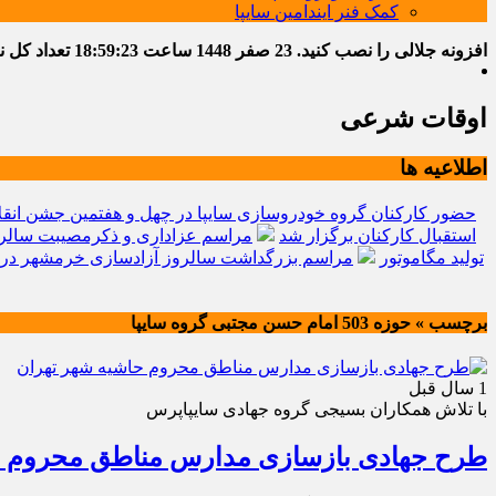
کمک فنر ایندامین سایپا
افزونه جلالی را نصب کنید.
23 صفر 1448
ساعت
18:59:24
تعداد کل نوشت
اوقات شرعی
اطلاعیه ها
حضور کارکنان گروه خودروسازی سایپا در چهل و هفتمین جشن انقل
استقبال کارکنان برگزار شد
مراسم عزاداری و ذکرمصیبت سالرو
تولید مگاموتور
مراسم بزرگداشت سالروز آزادسازی خرمشهر در 
برچسب » حوزه 503 امام حسن مجتبی گروه سایپا
1 سال قبل
با تلاش همکاران بسیجی گروه جهادی سایپاپرس
طرح جهادی بازسازی مدارس مناطق محروم ح