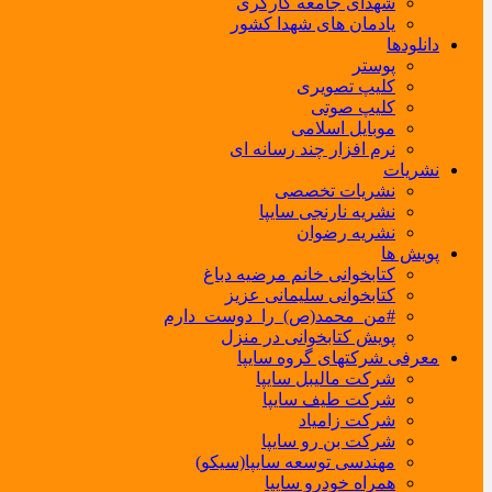
شهدای جامعه کارگری
یادمان های شهدا کشور
دانلودها
پوستر
کلیپ تصویری
کلیپ صوتی
موبایل اسلامی
نرم افزار چند رسانه ای
نشریات
نشریات تخصصی
نشریه نارنجی سایپا
نشریه رضوان
پویش ها
کتابخوانی خانم مرضیه دباغ
کتابخوانی سلیمانی عزیز
#من_محمد(ص)_را_دوست_دارم
پویش کتابخوانی در منزل
معرفی شرکتهای گروه سایپا
شرکت مالیبل سایپا
شرکت طیف سایپا
شرکت زامیاد
شرکت بن رو سایپا
مهندسی توسعه سایپا(سیکو)
همراه خودرو سایپا