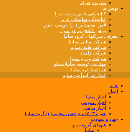
نشریه رضوان
پویش ها
کتابخوانی خانم مرضیه دباغ
کتابخوانی سلیمانی عزیز
#من_محمد(ص)_را_دوست_دارم
پویش کتابخوانی در منزل
معرفی شرکتهای گروه سایپا
شرکت مالیبل سایپا
شرکت طیف سایپا
شرکت زامیاد
شرکت بن رو سایپا
مهندسی توسعه سایپا(سیکو)
همراه خودرو سایپا
کمک فنر ایندامین سایپا
خانه
اخبار
اخبار سایپا
اخبار عمومی
اخبار مذهبی
حوزه ۵۰۳ امام حسن مجتبی(ع) گروه سایپا
جهاد و شهادت
شهدای گروه سایپا
سایپا