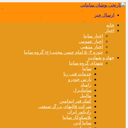
ارسال خبر
خانه
اخبار
اخبار سایپا
اخبار عمومی
اخبار مذهبی
حوزه ۵۰۳ امام حسن مجتبی(ع) گروه سایپا
جهاد و شهادت
شهدای گروه سایپا
سایپا
خدمات فنی رنا
پارس خودرو
زامیاد
سایپادیزل
مالیبل
کمک فنر ایندامین
شرکت قالبهای بزرگ صنعتی
رادیاتور ایران
پلاسکوکار سایپا
سایپا آذین