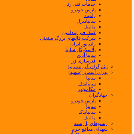
خدمات فنی رنا
پارس خودرو
زامیاد
سایپادیزل
مالیبل
کمک فنر ایندامین
شرکت قالبهای بزرگ صنعتی
رادیاتور ایران
پلاسکوکار سایپا
سایپا آذین
فنرسازی زر
ایثارگران گروه سایپا
پدران آسمانی(شهید)
سایپا
سایپایدک
مگاموتور
جهادگران
پارس خودرو
سایپا
سایپایدک
مالیبل
ریشوهای با ریشه
شهدای مدافع حرم