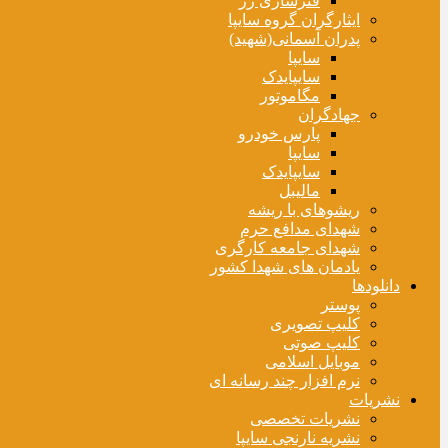
فنرسازی زر
ایثارگران گروه سایپا
پدران آسمانی(شهید)
سایپا
سایپایدک
مگاموتور
جهادگران
پارس خودرو
سایپا
سایپایدک
مالیبل
ریشوهای با ریشه
شهدای مدافع حرم
شهدای جامعه کارگری
یادمان های شهدا کشور
دانلودها
پوستر
کلیپ تصویری
کلیپ صوتی
موبایل اسلامی
نرم افزار چند رسانه ای
نشریات
نشریات تخصصی
نشریه نارنجی سایپا