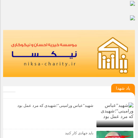
یاد شهدا
شهید”عباس ورامینی”؛شهیدی که مرد عمل بود
باید جهادی کار کنید