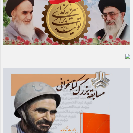
مراسم بزرگداشت سالروز آزادسازی خرمشهر در شرکت پارس خودرو
برگزار شد
مراسم گرامیداشت سالروز آزادسازی خرمشهر در نمازخانه فاطمیه
مگاموتور
تیم شهدای مگاموتور در بزرگترین مسابقات گل کوچک جهان شرکت
کرد