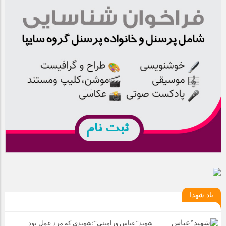
یاد شهدا
شهید”عباس ورامینی”؛شهیدی که مرد عمل بود