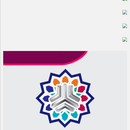
مراسم بزرگداشت سالروز آزادسازی خرمشهر در شرکت پارس خودرو
برگزار شد
مراسم گرامیداشت سالروز آزادسازی خرمشهر در نمازخانه فاطمیه
مگاموتور
تیم شهدای مگاموتور در بزرگترین مسابقات گل کوچک جهان شرکت
کرد