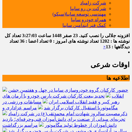
شرکت زامیاد
شرکت بن رو سایپا
مهندسی توسعه سایپا(سیکو)
همراه خودرو سایپا
کمک فنر ایندامین سایپا
افزونه جلالی را نصب کنید.
23 صفر 1448
ساعت
3:27:03
تعداد کل
نوشته ها : 1202
تعداد نوشته های امروز : 0
تعداد اعضا : 36
تعداد
دیدگاهها : 13
×
اوقات شرعی
اطلاعیه ها
حضور کارکنان گروه خودروسازی سایپا در چهل و هفتمین جشن
انقلاب
تجدید بیعت کارکنان شرکت پارس خودرو با آرمان های
رهبر کبیر و فقید انقلاب اسلامی ایران
مسابقات ورزشی در
مگاموتوربا استقبال کارکنان برگزار شد
مراسم عزاداری و
ذکرمصیبت سالروز شهادت امام محمدتقی(ع) در شرکت زامیاد
تجربه‌ای میدانی از صنعت برای دانش‌آموزان فنی‌وحرفه‌ای؛ بازدید
دانش‌آموزان از خطوط تولید مگاموتور
مراسم بزرگداشت
سالروز آزادسازی خرمشهر در شرکت پارس خودرو برگزار شد