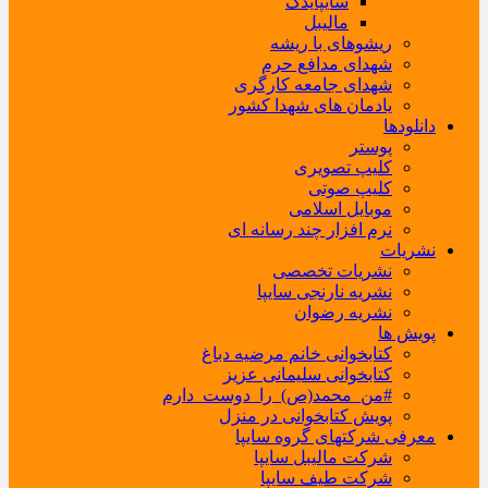
سایپایدک
مالیبل
ریشوهای با ریشه
شهدای مدافع حرم
شهدای جامعه کارگری
یادمان های شهدا کشور
دانلودها
پوستر
کلیپ تصویری
کلیپ صوتی
موبایل اسلامی
نرم افزار چند رسانه ای
نشریات
نشریات تخصصی
نشریه نارنجی سایپا
نشریه رضوان
پویش ها
کتابخوانی خانم مرضیه دباغ
کتابخوانی سلیمانی عزیز
#من_محمد(ص)_را_دوست_دارم
پویش کتابخوانی در منزل
معرفی شرکتهای گروه سایپا
شرکت مالیبل سایپا
شرکت طیف سایپا