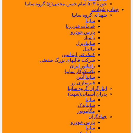
حوزه ۵۰۳ امام حسن مجتبی(ع) گروه سایپا
جهاد و شهادت
شهدای گروه سایپا
سایپا
خدمات فنی رنا
پارس خودرو
زامیاد
سایپادیزل
مالیبل
کمک فنر ایندامین
شرکت قالبهای بزرگ صنعتی
رادیاتور ایران
پلاسکوکار سایپا
سایپا آذین
فنرسازی زر
ایثارگران گروه سایپا
پدران آسمانی(شهید)
سایپا
سایپایدک
مگاموتور
جهادگران
پارس خودرو
سایپا