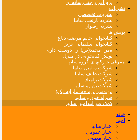
نرم افزار چند رسانه ای
نشریات
نشریات تخصصی
نشریه نارنجی سایپا
نشریه رضوان
پویش ها
کتابخوانی خانم مرضیه دباغ
کتابخوانی سلیمانی عزیز
#من_محمد(ص)_را_دوست_دارم
پویش کتابخوانی در منزل
معرفی شرکتهای گروه سایپا
شرکت مالیبل سایپا
شرکت طیف سایپا
شرکت زامیاد
شرکت بن رو سایپا
مهندسی توسعه سایپا(سیکو)
همراه خودرو سایپا
کمک فنر ایندامین سایپا
خانه
اخبار
اخبار سایپا
اخبار عمومی
اخبار مذهبی