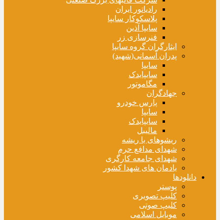
رادیاتور ایران
پلاسکوکار سایپا
سایپا آذین
فنرسازی زر
ایثارگران گروه سایپا
پدران آسمانی(شهید)
سایپا
سایپایدک
مگاموتور
جهادگران
پارس خودرو
سایپا
سایپایدک
مالیبل
ریشوهای با ریشه
شهدای مدافع حرم
شهدای جامعه کارگری
یادمان های شهدا کشور
دانلودها
پوستر
کلیپ تصویری
کلیپ صوتی
موبایل اسلامی