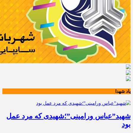
یاد شهدا
شهید”عباس ورامینی”؛شهیدی که مرد عمل
بود